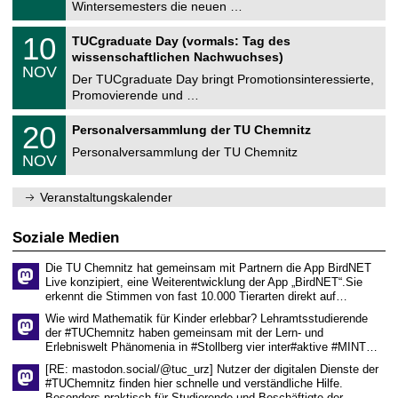
0
Wintersemesters die neuen …
m
.
n
2
Z
i
1
10
TUCgraduate Day (vormals: Tag des
0
e
t
0
2
wissenschaftlichen Nachwuchses)
n
z
.
6
NOV
t
1
Der TUCgraduate Day bringt Promotionsinteressierte,
r
1
Promovierende und …
u
.
m
2
T
f
2
20
Personalversammlung der TU Chemnitz
0
U
ü
0
2
C
r
Personalversammlung der TU Chemnitz
.
6
NOV
h
d
1
e
e
1
m
n
.
Veranstaltungskalender
n
w
2
i
i
0
t
s
2
Soziale Medien
z
s
6
e
Die TU Chemnitz hat gemeinsam mit Partnern die App BirdNET
n
Live konzipiert, eine Weiterentwicklung der App „BirdNET“.Sie
s
erkennt die Stimmen von fast 10.000 Tierarten direkt auf…
c
h
Wie wird Mathematik für Kinder erlebbar? Lehramtsstudierende
a
der #TUChemnitz haben gemeinsam mit der Lern- und
f
Erlebniswelt Phänomenia in #Stollberg vier inter#aktive #MINT…
t
l
[RE: mastodon.social/@tuc_urz] Nutzer der digitalen Dienste der
i
#TUChemnitz finden hier schnelle und verständliche Hilfe.
c
Besonders praktisch für Studierende und Beschäftigte der…