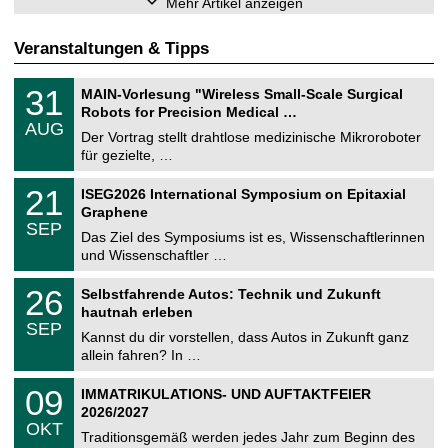
Mehr Artikel anzeigen
Veranstaltungen & Tipps
T
3
31
MAIN-Vorlesung "Wireless Small-Scale Surgical
U
1
Robots for Precision Medical …
C
.
AUG
h
0
Der Vortrag stellt drahtlose medizinische Mikroroboter
e
8
für gezielte, …
m
.
n
2
T
i
2
21
ISEG2026 International Symposium on Epitaxial
0
U
t
1
2
Graphene
C
z
.
6
SEP
h
0
Das Ziel des Symposiums ist es, Wissenschaftlerinnen
e
9
und Wissenschaftler …
m
.
n
2
T
i
2
26
Selbstfahrende Autos: Technik und Zukunft
0
U
t
6
2
hautnah erleben
C
z
.
6
SEP
h
0
Kannst du dir vorstellen, dass Autos in Zukunft ganz
e
9
allein fahren? In …
m
.
n
2
T
i
0
09
IMMATRIKULATIONS- UND AUFTAKTFEIER
0
U
t
9
2
2026/2027
C
z
.
6
OKT
h
1
Traditionsgemäß werden jedes Jahr zum Beginn des
e