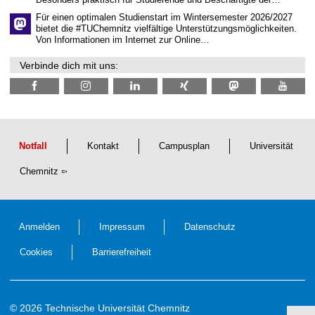
h
e
Für einen optimalen Studienstart im Wintersemester 2026/2027
n
bietet die #TUChemnitz vielfältige Unterstützungsmöglichkeiten.
N
Von Informationen im Internet zur Online…
a
c
Verbinde dich mit uns:
h
w
u
c
h
s
Notfall
Kontakt
Campusplan
Universität
Chemnitz
Anmelden
Impressum
Datenschutz
Cookies
Barrierefreiheit
© 2026 Technische Universität Chemnitz