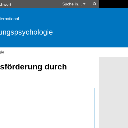
Suchen
Suche in…
ternational
lungspsychologie
gie
gsförderung durch