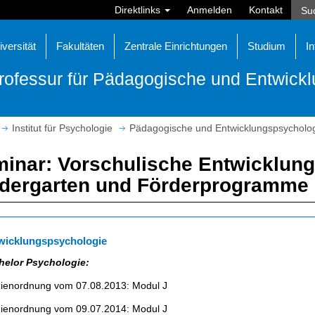
Direktlinks
Anmelden
Kontakt
iversität
Fakultäten
Zentrale Einrichtungen
Studium
In
rofessur für Pädagogische und Entwick
Institut für Psychologie
Pädagogische und Entwicklungspsycholo
inar: Vorschulische Entwicklun
dergarten und Förderprogramme
wicklungspsychologie
helor Psychologie:
ienordnung vom 07.08.2013: Modul J
ienordnung vom 09.07.2014: Modul J