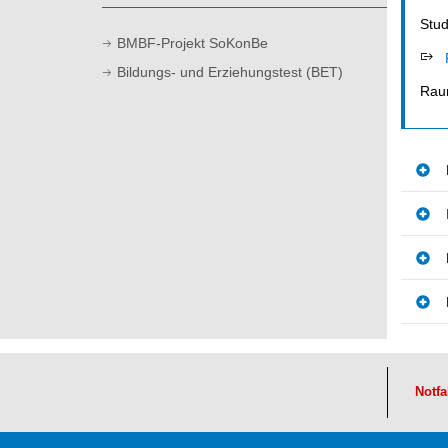
t
Stu
BMBF-Projekt SoKonBe
Bildungs- und Erziehungstest (BET)
Ra
Notfa