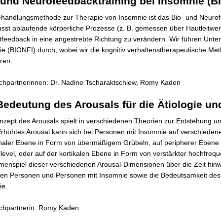
 und Neurofeedbacktraining bei Insomnie (B
ö
handlungsmethode zur Therapie von Insomnie ist das Bio- und Neurofe
r
st ablaufende körperliche Prozesse (z. B. gemessen über Hautleitwert
u
tfeedback in eine angestrebte Richtung zu verändern. Wir führen Unt
n
e (BIONFI) durch, wobei wir die kognitiv verhaltenstherapeutische M
g
eren.
e
n
chpartnerinnen: Dr. Nadine Tscharaktschiew, Romy Kaden
Bedeutung des Arousals für die Ätiologie un
zept des Arousals spielt in verschiedenen Theorien zur Entstehung un
Erhöhtes Arousal kann sich bei Personen mit Insomnie auf verschiedene
naler Ebene in Form von übermäßigem Grübeln, auf peripherer Ebene 
llevel, oder auf der kortikalen Ebene in Form von verstärkter hochfrequ
nspiel dieser verschiedenen Arousal-Dimensionen über die Zeit hinweg
en Personen und Personen mit Insomnie sowie die Bedeutsamkeit des A
ie.
chpartnerin: Romy Kaden