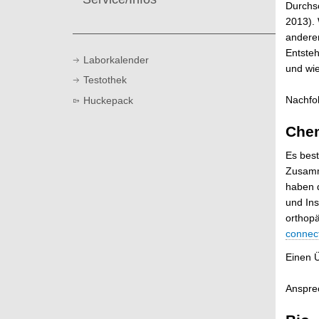
t
Durchsc
2013). 
andere
Entste
Laborkalender
und wi
Testothek
Nachfol
Huckepack
Chem
Es best
Zusamm
haben 
und Ins
orthop
connec
Einen Ü
Ansprec