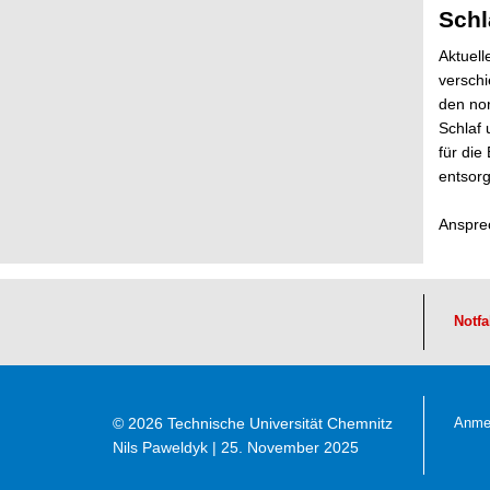
Schl
Aktuell
versch
den no
Schlaf 
für die
entsor
Anspre
Notfa
© 2026 Technische Universität Chemnitz
Anme
Nils Paweldyk
| 25. November 2025