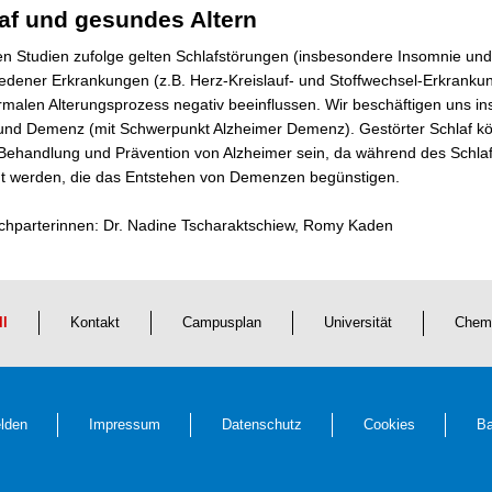
af und gesundes Altern
en Studien zufolge gelten Schlafstörungen (insbesondere Insomnie und
iedener Erkrankungen (z.B. Herz-Kreislauf- und Stoffwechsel-Erkrank
rmalen Alterungsprozess negativ beeinflussen. Wir beschäftigen un
und Demenz (mit Schwerpunkt Alzheimer Demenz). Gestörter Schlaf kön
 Behandlung und Prävention von Alzheimer sein, da während des Schlaf
gt werden, die das Entstehen von Demenzen begünstigen.
chparterinnen: Dr. Nadine Tscharaktschiew, Romy Kaden
ll
Kontakt
Campusplan
Universität
Chem
lden
Impressum
Datenschutz
Cookies
Ba