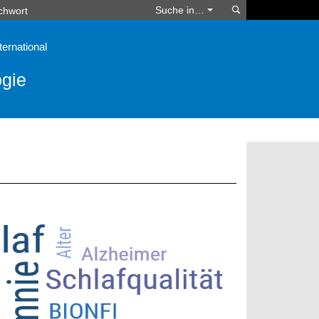
Suchen
Suche in…
ternational
ogie