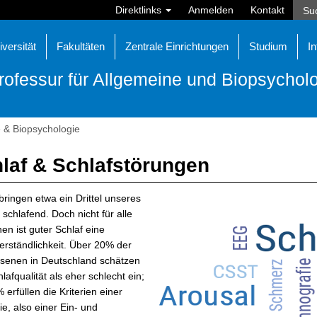
Direktlinks
Anmelden
Kontakt
iversität
Fakultäten
Zentrale Einrichtungen
Studium
In
rofessur für Allgemeine und Biopsychol
 & Biopsychologie
laf & Schlafstörungen
bringen etwa ein Drittel unseres
schlafend. Doch nicht für alle
n ist guter Schlaf eine
erständlichkeit. Über 20% der
senen in Deutschland schätzen
hlafqualität als eher schlecht ein;
 erfüllen die Kriterien einer
e, also einer Ein- und