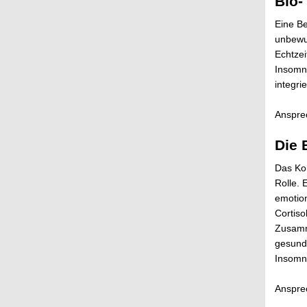
Bio-
Eine Be
unbewus
Echtzei
Insomni
integri
Anspre
Die 
Das Kon
Rolle. 
emotio
Cortiso
Zusamme
gesund
Insomn
Anspre