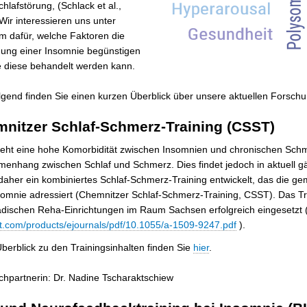
hlafstörung, (Schlack et al.,
Wir interessieren uns unter
m dafür, welche Faktoren die
hung einer Insomnie begünstigen
e diese behandelt werden kann.
S
gend finden Sie einen kurzen Überblick über unsere aktuellen Forsc
c
nitzer Schlaf-Schmerz-Training (CSST)
h
l
eht eine hohe Komorbidität zwischen Insomnien und chronischen Schme
a
enhang zwischen Schlaf und Schmerz. Dies findet jedoch in aktuell
f
daher ein kombiniertes Schlaf-Schmerz-Training entwickelt, das die
&
omnie adressiert (Chemnitzer Schlaf-Schmerz-Training, CSST). Das Tr
S
ädischen Reha-Einrichtungen im Raum Sachsen erfolgreich eingesetzt 
c
t.com/products/ejournals/pdf/10.1055/a-1509-9247.pdf
).
h
l
berblick zu den Trainingsinhalten finden Sie
hier
.
a
f
hpartnerin: Dr. Nadine Tscharaktschiew
s
t