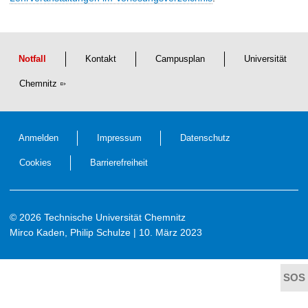
t
Notfall
Kontakt
Campusplan
Universität
Chemnitz
Anmelden
Impressum
Datenschutz
Cookies
Barrierefreiheit
© 2026 Technische Universität Chemnitz
Mirco Kaden, Philip Schulze
| 10. März 2023
t