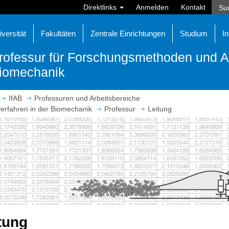
Direktlinks
Anmelden
Kontakt
iversität
Fakultäten
Zentrale Einrichtungen
Studium
In
rofessur für Forschungsmethoden und An
iomechanik
IfAB
Professuren und Arbeitsbereiche
erfahren in der Biomechanik
Professur
Leitung
tung