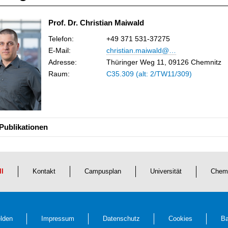
Prof. Dr. Christian Maiwald
Telefon:
+49 371 531-37275
E-Mail
:
christian.maiwald@…
Adresse:
Thüringer Weg 11, 09126 Chemnitz
Raum:
C35.309 (alt: 2/TW11/309)
Publikationen
ll
Kontakt
Campusplan
Universität
Chem
lden
Impressum
Datenschutz
Cookies
Ba