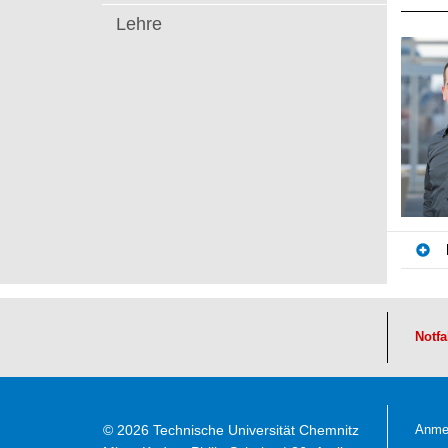
t
Lehre
Notfa
© 2026 Technische Universität Chemnitz
Anme