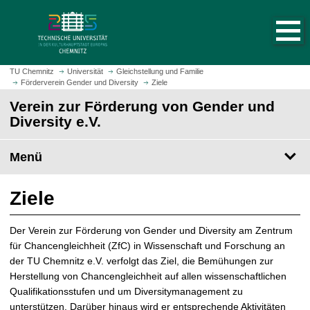
S
S
t
p
a
r
r
i
t
n
TU Chemnitz
Universität
Gleichstellung und Familie
s
Förderverein Gender und Diversity
Ziele
g
e
e
Verein zur Förderung von Gender und
i
z
Diversity e.V.
t
u
e
m
Menü
a
H
u
a
f
u
Ziele
r
p
u
t
Der Verein zur Förderung von Gender und Diversity am Zentrum
f
i
für Chancengleichheit (ZfC) in Wissenschaft und Forschung an
e
n
der TU Chemnitz e.V. verfolgt das Ziel, die Bemühungen zur
n
h
Herstellung von Chancengleichheit auf allen wissenschaftlichen
a
Qualifikationsstufen und um Diversitymanagement zu
l
unterstützen. Darüber hinaus wird er entsprechende Aktivitäten