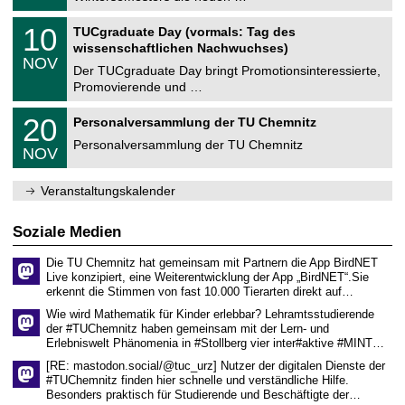
m
.
n
2
Z
i
1
10
TUCgraduate Day (vormals: Tag des
0
e
t
0
2
wissenschaftlichen Nachwuchses)
n
z
.
6
NOV
t
1
Der TUCgraduate Day bringt Promotionsinteressierte,
r
1
Promovierende und …
u
.
m
2
T
f
2
20
Personalversammlung der TU Chemnitz
0
U
ü
0
2
C
r
Personalversammlung der TU Chemnitz
.
6
NOV
h
d
1
e
e
1
m
n
.
Veranstaltungskalender
n
w
2
i
i
0
t
s
2
Soziale Medien
z
s
6
e
Die TU Chemnitz hat gemeinsam mit Partnern die App BirdNET
n
Live konzipiert, eine Weiterentwicklung der App „BirdNET“.Sie
s
erkennt die Stimmen von fast 10.000 Tierarten direkt auf…
c
h
Wie wird Mathematik für Kinder erlebbar? Lehramtsstudierende
a
der #TUChemnitz haben gemeinsam mit der Lern- und
f
Erlebniswelt Phänomenia in #Stollberg vier inter#aktive #MINT…
t
l
[RE: mastodon.social/@tuc_urz] Nutzer der digitalen Dienste der
i
#TUChemnitz finden hier schnelle und verständliche Hilfe.
c
Besonders praktisch für Studierende und Beschäftigte der…
h