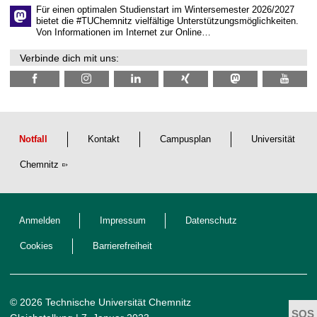
e
Für einen optimalen Studienstart im Wintersemester 2026/2027
n
bietet die #TUChemnitz vielfältige Unterstützungsmöglichkeiten.
N
Von Informationen im Internet zur Online…
a
c
Verbinde dich mit uns:
h
w
u
c
h
s
Notfall
Kontakt
Campusplan
Universität
Chemnitz
Anmelden
Impressum
Datenschutz
Cookies
Barrierefreiheit
© 2026 Technische Universität Chemnitz