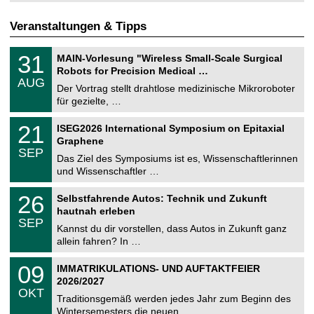
Veranstaltungen & Tipps
T
3
31
MAIN-Vorlesung "Wireless Small-Scale Surgical
U
1
Robots for Precision Medical …
C
.
AUG
h
0
Der Vortrag stellt drahtlose medizinische Mikroroboter
e
8
für gezielte, …
m
.
n
2
T
i
2
21
ISEG2026 International Symposium on Epitaxial
0
U
t
1
2
Graphene
C
z
.
6
SEP
h
0
Das Ziel des Symposiums ist es, Wissenschaftlerinnen
e
9
und Wissenschaftler …
m
.
n
2
T
i
2
26
Selbstfahrende Autos: Technik und Zukunft
0
U
t
6
2
hautnah erleben
C
z
.
6
SEP
h
0
Kannst du dir vorstellen, dass Autos in Zukunft ganz
e
9
allein fahren? In …
m
.
n
2
T
i
0
09
IMMATRIKULATIONS- UND AUFTAKTFEIER
0
U
t
9
2
2026/2027
C
z
.
6
OKT
h
1
Traditionsgemäß werden jedes Jahr zum Beginn des
e
0
Wintersemesters die neuen …