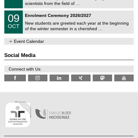
e
9
scientists from the field of …
m
/
n
2
T
i
0
09
Enrolment Ceremony 2026/2027
0
U
t
9
2
C
z
New students are greeted each year at the beginning
/
6
OCT
h
1
of the winter semester in a cherished …
e
0
m
/
n
Event Calendar
2
i
0
t
2
z
Social Media
6
Connect with Us: