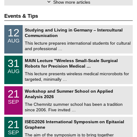
Show more articles
Events & Tips
S
1
12
Studying and Living in Germany – Intercultural
o
2
Communication
n
/
AUG
s
0
This lecture prepares international students for cultural
t
8
and professional …
i
/
g
2
T
e
3
31
MAIN Lecture "Wireless Small-Scale Surgical
0
U
1
2
Robots for Precision Medical …
C
/
6
AUG
h
0
This lecture presents wireless medical microrobots for
e
8
targeted, minimally …
m
/
n
2
M
i
2
21
Workshop and Summer School on Applied
0
a
t
1
2
Analysis 2026
t
z
/
6
SEP
h
0
The Chemnitz summer school has been a tradition
e
9
since 2006. Five invited …
m
/
a
2
T
t
2
21
ISEG2026 International Symposium on Epitaxial
0
U
i
1
2
Graphene
C
c
/
6
SEP
h
s
0
The aim of the symposium is to bring together