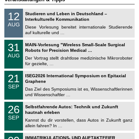
S
1
12
Studieren und Leben in Deutschland –
o
2
Interkulturelle Kommunikation
n
.
AUG
s
0
Diese Vorlesung bereitet internationale Studierende
t
8
auf kulturelle und …
i
.
g
2
T
e
3
31
MAIN-Vorlesung "Wireless Small-Scale Surgical
0
U
1
2
Robots for Precision Medical …
C
.
6
AUG
h
0
Der Vortrag stellt drahtlose medizinische Mikroroboter
e
8
für gezielte, …
m
.
n
2
T
i
2
21
ISEG2026 International Symposium on Epitaxial
0
U
t
1
2
Graphene
C
z
.
6
SEP
h
0
Das Ziel des Symposiums ist es, Wissenschaftlerinnen
e
9
und Wissenschaftler …
m
.
n
2
T
i
2
26
Selbstfahrende Autos: Technik und Zukunft
0
U
t
6
2
hautnah erleben
C
z
.
6
SEP
h
0
Kannst du dir vorstellen, dass Autos in Zukunft ganz
e
9
allein fahren? In …
m
.
n
2
T
i
0
IMMATRIKULATIONS- UND AUFTAKTFEIER
0