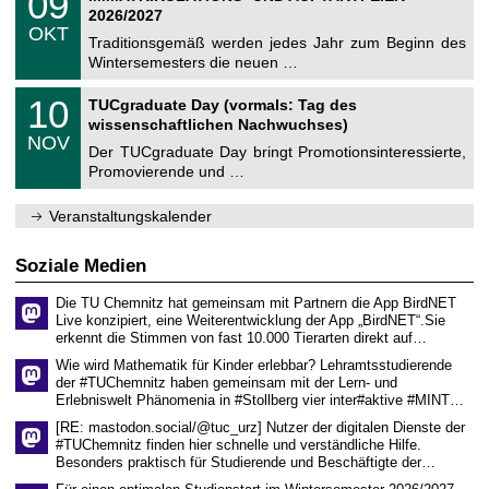
09
U
t
9
2
2026/2027
C
z
.
6
OKT
h
1
Traditionsgemäß werden jedes Jahr zum Beginn des
e
0
Wintersemesters die neuen …
m
.
n
2
Z
i
1
10
TUCgraduate Day (vormals: Tag des
0
e
t
0
2
wissenschaftlichen Nachwuchses)
n
z
.
6
NOV
t
1
Der TUCgraduate Day bringt Promotionsinteressierte,
r
1
Promovierende und …
u
.
m
2
f
0
Veranstaltungskalender
ü
2
r
6
d
Soziale Medien
e
n
Die TU Chemnitz hat gemeinsam mit Partnern die App BirdNET
w
Live konzipiert, eine Weiterentwicklung der App „BirdNET“.Sie
i
erkennt die Stimmen von fast 10.000 Tierarten direkt auf…
s
s
Wie wird Mathematik für Kinder erlebbar? Lehramtsstudierende
e
der #TUChemnitz haben gemeinsam mit der Lern- und
n
Erlebniswelt Phänomenia in #Stollberg vier inter#aktive #MINT…
s
c
[RE: mastodon.social/@tuc_urz] Nutzer der digitalen Dienste der
h
#TUChemnitz finden hier schnelle und verständliche Hilfe.
a
Besonders praktisch für Studierende und Beschäftigte der…
f
t