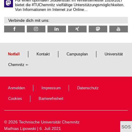
Für einen optimalen Studienstart im Wintersemester 2026/2027
l
bietet die #TUChemnitz vielfältige Unterstützungsmöglichkeiten.
i
Von Informationen im Internet zur Online…
c
h
Verbinde dich mit uns:
e
n
N
a
c
h
w
u
Notfall
Kontakt
Campusplan
Universität
c
h
Chemnitz
s
Anmelden
Impressum
Datenschutz
Cookies
Barrierefreiheit
© 2026 Technische Universität Chemnitz
Mathias Lipowski
| 6. Juli 2021