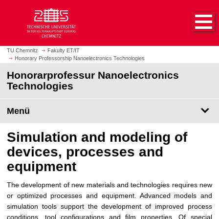
S
S
t
p
a
r
r
i
t
n
TU Chemnitz
Fakulty ET/IT
s
Honorary Professorship Nanoelectronics Technologies
g
e
e
Honorarprofessur Nanoelectronics
i
z
Technologies
t
u
e
m
Menü
a
H
u
a
Simulation and modeling of
f
u
r
p
devices, processes and
u
t
equipment
f
i
e
n
The development of new materials and technologies requires new
n
h
or optimized processes and equipment. Advanced models and
a
simulation tools support the development of improved process
l
conditions, tool configurations and film properties. Of special