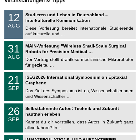
Veranstaltungen & Tipps
S
1
12
Studieren und Leben in Deutschland –
o
2
Interkulturelle Kommunikation
n
.
AUG
s
0
Diese Vorlesung bereitet internationale Studierende
t
8
auf kulturelle und …
i
.
g
2
T
e
3
31
MAIN-Vorlesung "Wireless Small-Scale Surgical
0
U
1
2
Robots for Precision Medical …
C
.
6
AUG
h
0
Der Vortrag stellt drahtlose medizinische Mikroroboter
e
8
für gezielte, …
m
.
n
2
T
i
2
21
ISEG2026 International Symposium on Epitaxial
0
U
t
1
2
Graphene
C
z
.
6
SEP
h
0
Das Ziel des Symposiums ist es, Wissenschaftlerinnen
e
9
und Wissenschaftler …
m
.
n
2
T
i
2
26
Selbstfahrende Autos: Technik und Zukunft
0
U
t
6
2
hautnah erleben
C
z
.
6
SEP
h
0
Kannst du dir vorstellen, dass Autos in Zukunft ganz
e
9
allein fahren? In …
m
.
n
2
T
i
0
IMMATRIKULATIONS- UND AUFTAKTFEIER