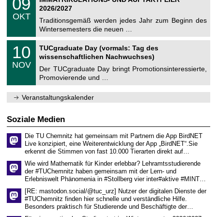
09
0
U
t
9
2
2026/2027
C
z
.
6
OKT
h
1
Traditionsgemäß werden jedes Jahr zum Beginn des
e
0
Wintersemesters die neuen …
m
.
n
2
Z
i
1
10
TUCgraduate Day (vormals: Tag des
0
e
t
0
2
wissenschaftlichen Nachwuchses)
n
z
.
6
NOV
t
1
Der TUCgraduate Day bringt Promotionsinteressierte,
r
1
Promovierende und …
u
.
m
2
f
0
Veranstaltungskalender
ü
2
r
6
d
Soziale Medien
e
n
Die TU Chemnitz hat gemeinsam mit Partnern die App BirdNET
w
Live konzipiert, eine Weiterentwicklung der App „BirdNET“.Sie
i
erkennt die Stimmen von fast 10.000 Tierarten direkt auf…
s
s
Wie wird Mathematik für Kinder erlebbar? Lehramtsstudierende
e
der #TUChemnitz haben gemeinsam mit der Lern- und
n
Erlebniswelt Phänomenia in #Stollberg vier inter#aktive #MINT…
s
c
[RE: mastodon.social/@tuc_urz] Nutzer der digitalen Dienste der
h
#TUChemnitz finden hier schnelle und verständliche Hilfe.
a
Besonders praktisch für Studierende und Beschäftigte der…
f