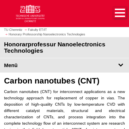
S
S
t
p
a
r
r
i
t
n
TU Chemnitz
Fakulty ET/IT
s
Honorary Professorship Nanoelectronics Technologies
g
e
e
Honorarprofessur Nanoelectronics
i
z
Technologies
t
u
e
m
Menü
a
H
u
a
Carbon nanotubes (CNT)
f
u
r
p
u
Carbon nanotubes (CNT) for interconnect applications as a new
t
f
technology approach for replacement of copper in vias. The
i
e
deposition of high-quality CNTs by low-temperature CVD with
n
n
different catalyst materials, structural and electrical
h
characterization of CNTs, and process integration into the
a
complete technology flow of an interconnect system are research
l