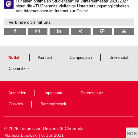
t
Für einen optimalen Studienstart im Wintersemester 2026/2027
l
bietet die #TUChemnitz vielfältige Unterstützungsmöglichkeiten.
i
Von Informationen im Internet zur Online…
c
h
Verbinde dich mit uns:
e
n
N
a
c
h
w
u
Notfall
Kontakt
Campusplan
Universität
c
h
Chemnitz
s
Anmelden
Impressum
Datenschutz
Cookies
Barrierefreiheit
© 2026 Technische Universität Chemnitz
Mathias Lipowski
| 6. Juli 2021