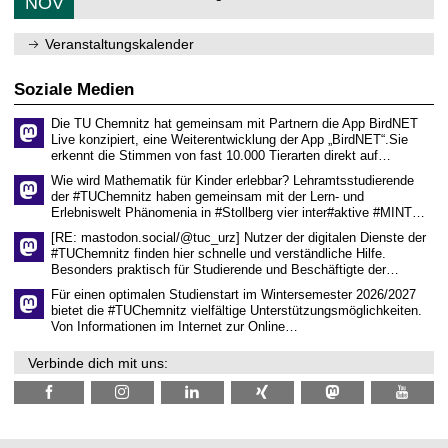
6
NOV
h
d
1
e
e
1
m
n
.
Veranstaltungskalender
n
w
2
i
i
0
t
s
2
Soziale Medien
z
s
6
e
Die TU Chemnitz hat gemeinsam mit Partnern die App BirdNET
n
Live konzipiert, eine Weiterentwicklung der App „BirdNET“.Sie
s
erkennt die Stimmen von fast 10.000 Tierarten direkt auf…
c
h
Wie wird Mathematik für Kinder erlebbar? Lehramtsstudierende
a
der #TUChemnitz haben gemeinsam mit der Lern- und
f
Erlebniswelt Phänomenia in #Stollberg vier inter#aktive #MINT…
t
l
[RE: mastodon.social/@tuc_urz] Nutzer der digitalen Dienste der
i
#TUChemnitz finden hier schnelle und verständliche Hilfe.
c
Besonders praktisch für Studierende und Beschäftigte der…
h
e
Für einen optimalen Studienstart im Wintersemester 2026/2027
n
bietet die #TUChemnitz vielfältige Unterstützungsmöglichkeiten.
N
Von Informationen im Internet zur Online…
a
c
Verbinde dich mit uns:
h
w
u
c
h
s