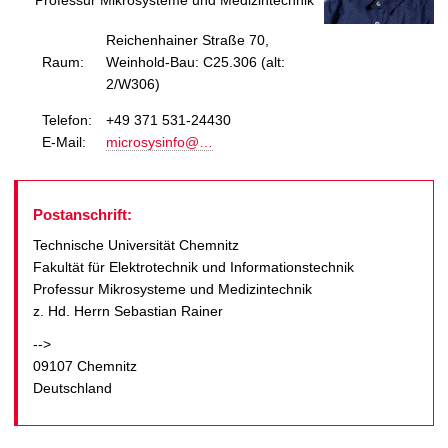
Professur Mikrosysteme und Medizintechnik
t
Reichenhainer Straße 70,
Raum:
Weinhold-Bau: C25.306 (alt:
2/W306)
Telefon:
+49 371 531-24430
E-Mail:
microsysinfo@…
Postanschrift:
Technische Universität Chemnitz
Fakultät für Elektrotechnik und Informationstechnik
Professur Mikrosysteme und Medizintechnik
z. Hd. Herrn Sebastian Rainer
-->
09107 Chemnitz
Deutschland