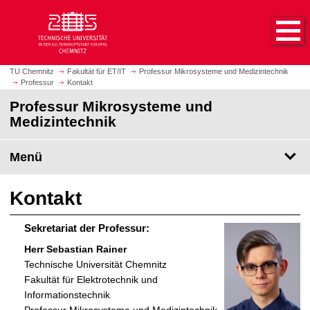
S
S
t
p
a
r
r
i
t
n
TU Chemnitz
Fakultät für ET/IT
Professur Mikrosysteme und Medizintechnik
s
Professur
Kontakt
g
e
e
Professur Mikrosysteme und
i
z
Medizintechnik
t
u
e
m
Menü
a
H
u
a
f
u
Kontakt
r
p
u
t
Sekretariat der Professur:
f
i
Herr Sebastian Rainer
e
n
Technische Universität Chemnitz
n
h
Fakultät für Elektrotechnik und
a
Informationstechnik
l