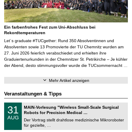
Ein farbenfrohes Fest zum Uni-Abschluss bei
Rekordtemperaturen
Let´s graduate #TUCgether: Rund 350 Absolventinnen und
Absolventen sowie 13 Promovierte der TU Chemnitz wurden am
27. Juni 2026 feierlich verabschiedet und erhielten ihre
Graduiertenurkunden in der Chemnitzer St. Petrikirche – Je kühler
der Abend, desto stimmungsvoller wurde die TUCsommernacht …
Mehr Artikel anzeigen
Veranstaltungen & Tipps
T
3
31
MAIN-Vorlesung "Wireless Small-Scale Surgical
U
1
Robots for Precision Medical …
C
.
AUG
h
0
Der Vortrag stellt drahtlose medizinische Mikroroboter
e
8
für gezielte, …
m
.
n