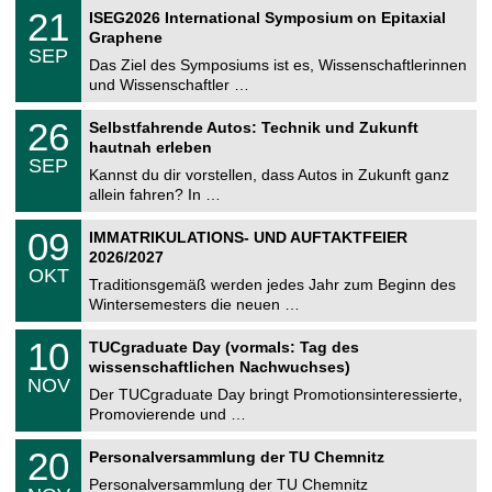
2
T
i
2
21
ISEG2026 International Symposium on Epitaxial
0
U
t
1
2
Graphene
C
z
.
6
SEP
h
0
Das Ziel des Symposiums ist es, Wissenschaftlerinnen
e
9
und Wissenschaftler …
m
.
n
2
T
i
2
26
Selbstfahrende Autos: Technik und Zukunft
0
U
t
6
2
hautnah erleben
C
z
.
6
SEP
h
0
Kannst du dir vorstellen, dass Autos in Zukunft ganz
e
9
allein fahren? In …
m
.
n
2
T
i
0
09
IMMATRIKULATIONS- UND AUFTAKTFEIER
0
U
t
9
2
2026/2027
C
z
.
6
OKT
h
1
Traditionsgemäß werden jedes Jahr zum Beginn des
e
0
Wintersemesters die neuen …
m
.
n
2
Z
i
1
10
TUCgraduate Day (vormals: Tag des
0
e
t
0
2
wissenschaftlichen Nachwuchses)
n
z
.
6
NOV
t
1
Der TUCgraduate Day bringt Promotionsinteressierte,
r
1
Promovierende und …
u
.
m
2
T
f
2
20
Personalversammlung der TU Chemnitz
0
U
ü
0
2
C
r
Personalversammlung der TU Chemnitz
.