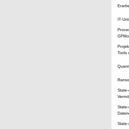
Erarb
IT-Unt
Proces
GPMo
Proje
Tools 
Quantu
Ranso
State-
Vermö
State-
Daten
State-