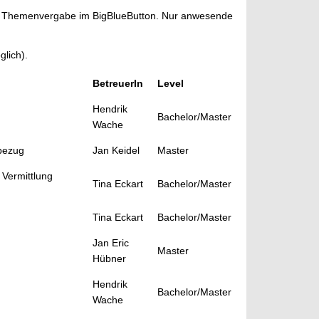
r Themenvergabe im BigBlueButton. Nur anwesende
lich).
BetreuerIn
Level
Hendrik
Bachelor/Master
Wache
nbezug
Jan Keidel
Master
 Vermittlung
Tina Eckart
Bachelor/Master
Tina Eckart
Bachelor/Master
Jan Eric
Master
Hübner
Hendrik
Bachelor/Master
Wache