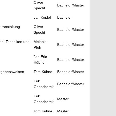
Oliver
Bachelor/Master
Specht
Jan Keidel
Bachelor
eranstaltung
Oliver
Bachelor/Master
Specht
en, Techniken und
Melanie
Bachelor/Master
Pfoh
Jan Eric
Bachelor/Master
Hübner
orgehensweisen
Tom Kühne
Bachelor/Master
Erik
Bachelor/Master
Gonschorek
Erik
Master
Gonschorek
Tom Kühne
Master