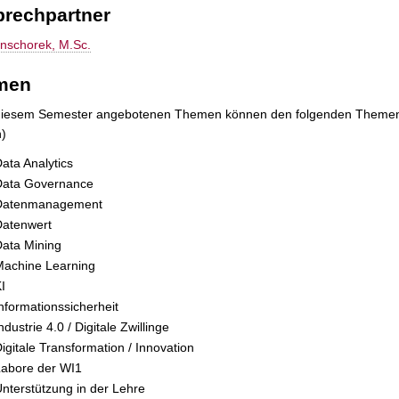
rechpartner
onschorek, M.Sc.
men
 diesem Semester angebotenen Themen können den folgenden Theme
h)
ata Analytics
Data Governance
Datenmanagement
Datenwert
ata Mining
Machine Learning
I
nformationssicherheit
ndustrie 4.0 / Digitale Zwillinge
igitale Transformation / Innovation
Labore der WI1
nterstützung in der Lehre