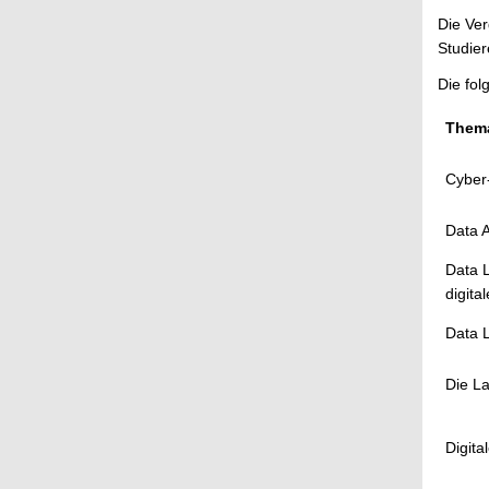
Die Ve
Studie
Die fo
Them
Cyber-
Data 
Data L
digit
Data L
Die La
Digita