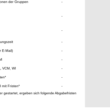
tionen der Gruppen
-
-
-
tungszeit
-
 E-Mail)
-
BM
-
A, VCM, WI
-
ten*
-
mit Fristen*
-
r gestartet, ergeben sich folgende Abgabefristen