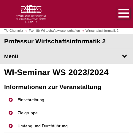
S
S
t
p
a
r
r
i
t
n
TU Chemnitz
Fak. für Wirtschaftswissenschaften
Wirtschaftsinformatik 2
s
g
Professur Wirtschaftsinformatik 2
e
e
i
z
t
Menü
u
e
m
a
H
WI-Seminar WS 2023/2024
u
a
f
u
Informationen zur Veranstaltung
r
p
u
t
Einschreibung
f
i
e
n
Zielgruppe
n
h
a
Umfang und Durchführung
l