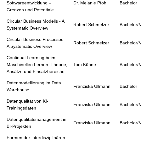
Softwareentwicklung –
Dr. Melanie Pfoh
Bachelor
Grenzen und Potentiale
Circular Business Modells - A
Robert Schmelzer
Bachelor/
Systematic Overview
Circular Business Processes -
Robert Schmelzer
Bachelor/
A Systematic Overview
Continual Learning beim
Maschinellen Lernen: Theorie,
Tom Kühne
Bachelor/
Ansätze und Einsatzbereiche
Datenmodellierung im Data
Franziska Ullmann
Bachelor
Warehouse
Datenqualität von KI-
Franziska Ullmann
Bachelor/
Trainingsdaten
Datenqualitätsmanagement in
Franziska Ullmann
Bachelor/
BI-Projekten
Formen der interdisziplinären