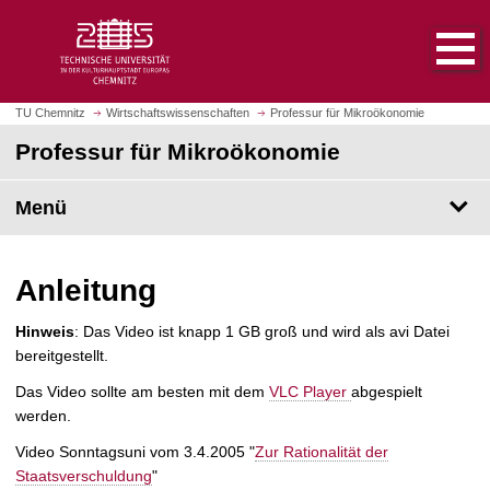
S
S
t
p
a
r
r
i
t
n
TU Chemnitz
Wirtschaftswissenschaften
Professur für Mikroökonomie
s
g
Professur für Mikroökonomie
e
e
i
z
t
Menü
u
e
m
a
H
u
a
Anleitung
f
u
r
p
Hinweis
: Das Video ist knapp 1 GB groß und wird als avi Datei
u
t
bereitgestellt.
f
i
Das Video sollte am besten mit dem
VLC Player
abgespielt
e
n
werden.
n
h
a
Video Sonntagsuni vom 3.4.2005 "
Zur Rationalität der
l
Staatsverschuldung
"