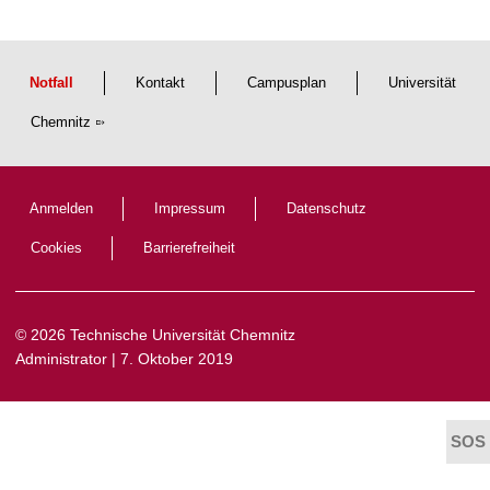
t
Notfall
Kontakt
Campusplan
Universität
Chemnitz
Anmelden
Impressum
Datenschutz
Cookies
Barrierefreiheit
© 2026 Technische Universität Chemnitz
Administrator
| 7. Oktober 2019
t