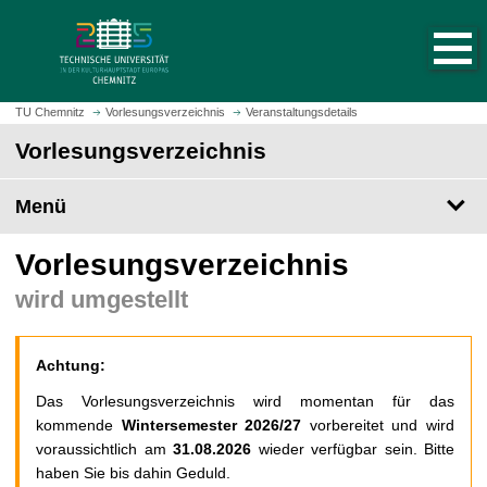
S
S
t
p
a
r
r
i
t
n
TU Chemnitz
Vorlesungsverzeichnis
Veranstaltungsdetails
s
g
Vorlesungsverzeichnis
e
e
i
z
t
Menü
u
e
m
a
H
Vorlesungsverzeichnis
u
a
wird umgestellt
f
u
r
p
u
t
Achtung:
f
i
e
n
Das Vorlesungsverzeichnis wird momentan für das
n
h
kommende
Wintersemester 2026/27
vorbereitet und wird
a
voraussichtlich am
31.08.2026
wieder verfügbar sein. Bitte
l
haben Sie bis dahin Geduld.