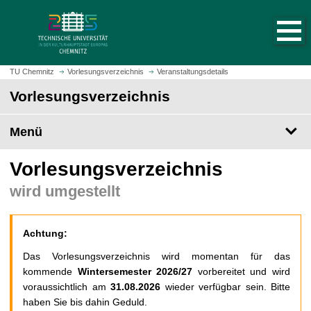
S
S
t
p
a
r
r
i
t
n
TU Chemnitz
Vorlesungsverzeichnis
Veranstaltungsdetails
s
g
Vorlesungsverzeichnis
e
e
i
z
t
Menü
u
e
m
a
H
Vorlesungsverzeichnis
u
a
wird umgestellt
f
u
r
p
u
t
Achtung:
f
i
e
n
Das Vorlesungsverzeichnis wird momentan für das
n
h
kommende
Wintersemester 2026/27
vorbereitet und wird
a
voraussichtlich am
31.08.2026
wieder verfügbar sein. Bitte
l
haben Sie bis dahin Geduld.