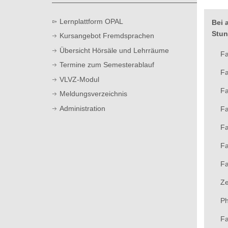
t
Lernplattform OPAL
Bei 
Stun
Kursangebot Fremdsprachen
Übersicht Hörsäle und Lehrräume
Fa
Termine zum Semesterablauf
Fa
VLVZ-Modul
Fa
Meldungsverzeichnis
Administration
Fa
Fa
Fa
Fa
Ze
Ph
Fa