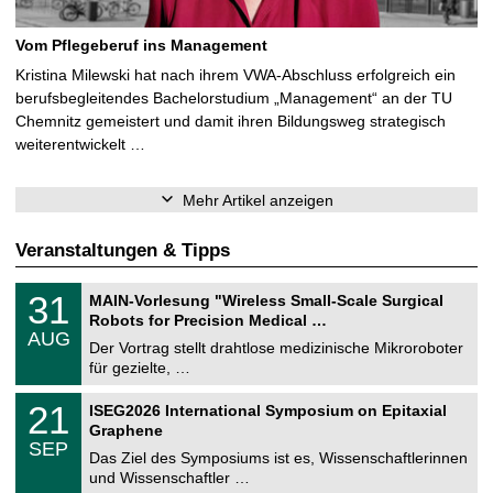
Vom Pflegeberuf ins Management
Kristina Milewski hat nach ihrem VWA-Abschluss erfolgreich ein
berufsbegleitendes Bachelorstudium „Management“ an der TU
Chemnitz gemeistert und damit ihren Bildungsweg strategisch
weiterentwickelt …
Mehr Artikel anzeigen
Veranstaltungen & Tipps
T
3
31
MAIN-Vorlesung "Wireless Small-Scale Surgical
U
1
Robots for Precision Medical …
C
.
AUG
h
0
Der Vortrag stellt drahtlose medizinische Mikroroboter
e
8
für gezielte, …
m
.
n
2
T
i
2
21
ISEG2026 International Symposium on Epitaxial
0
U
t
1
2
Graphene
C
z
.
6
SEP
h
0
Das Ziel des Symposiums ist es, Wissenschaftlerinnen
e
9
und Wissenschaftler …
m
.