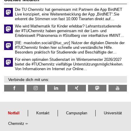
z
s
6
e
Die TU Chemnitz hat gemeinsam mit Partnern die App BirdNET
n
Live konzipiert, eine Weiterentwicklung der App „BirdNET“.Sie
s
erkennt die Stimmen von fast 10.000 Tierarten direkt auf…
c
h
Wie wird Mathematik für Kinder erlebbar? Lehramtsstudierende
a
der #TUChemnitz haben gemeinsam mit der Lern- und
f
Erlebniswelt Phänomenia in #Stollberg vier inter#aktive #MINT…
t
l
[RE: mastodon.social/@tuc_urz] Nutzer der digitalen Dienste der
i
#TUChemnitz finden hier schnelle und verständliche Hilfe.
c
Besonders praktisch für Studierende und Beschäftigte der…
h
e
Für einen optimalen Studienstart im Wintersemester 2026/2027
n
bietet die #TUChemnitz vielfältige Unterstützungsmöglichkeiten.
N
Von Informationen im Internet zur Online…
a
c
Verbinde dich mit uns:
h
w
u
c
h
s
Notfall
Kontakt
Campusplan
Universität
Chemnitz