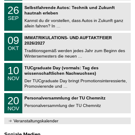
n
2
T
i
2
26
Selbstfahrende Autos: Technik und Zukunft
0
U
t
6
2
hautnah erleben
C
z
.
6
SEP
h
0
Kannst du dir vorstellen, dass Autos in Zukunft ganz
e
9
allein fahren? In …
m
.
n
2
T
i
0
09
IMMATRIKULATIONS- UND AUFTAKTFEIER
0
U
t
9
2
2026/2027
C
z
.
6
OKT
h
1
Traditionsgemäß werden jedes Jahr zum Beginn des
e
0
Wintersemesters die neuen …
m
.
n
2
Z
i
1
10
TUCgraduate Day (vormals: Tag des
0
e
t
0
2
wissenschaftlichen Nachwuchses)
n
z
.
6
NOV
t
1
Der TUCgraduate Day bringt Promotionsinteressierte,
r
1
Promovierende und …
u
.
m
2
T
f
2
20
Personalversammlung der TU Chemnitz
0
U
ü
0
2
C
r
Personalversammlung der TU Chemnitz
.
6
NOV
h
d
1
e
e
1
m
n
.
Veranstaltungskalender
n
w
2
i
i
0
t
s
2
Soziale Medien