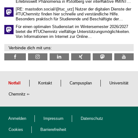
Erlebniswelt Phänomenia in #Stollberg vier inter#aktive #MINT…
s
c
[RE: mastodon.social/@tuc_urz] Nutzer der digitalen Dienste der
h
#TUChemnitz finden hier schnelle und verständliche Hilfe.
a
Besonders praktisch für Studierende und Beschäftigte der…
f
t
Für einen optimalen Studienstart im Wintersemester 2026/2027
l
bietet die #TUChemnitz vielfältige Unterstützungsmöglichkeiten.
i
Von Informationen im Internet zur Online…
c
h
Verbinde dich mit uns:
e
n
N
a
c
h
w
u
Notfall
Kontakt
Campusplan
Universität
c
h
Chemnitz
s
Anmelden
Impressum
Datenschutz
Cookies
Barrierefreiheit