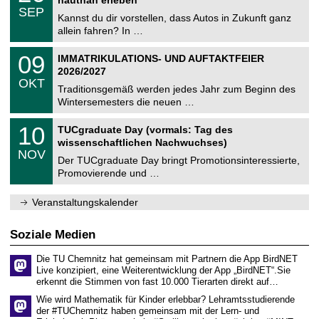
hautnah erleben
C
z
.
6
SEP
h
0
Kannst du dir vorstellen, dass Autos in Zukunft ganz
e
9
allein fahren? In …
m
.
n
2
T
i
0
09
IMMATRIKULATIONS- UND AUFTAKTFEIER
0
U
t
9
2
2026/2027
C
z
.
6
OKT
h
1
Traditionsgemäß werden jedes Jahr zum Beginn des
e
0
Wintersemesters die neuen …
m
.
n
2
Z
i
1
10
TUCgraduate Day (vormals: Tag des
0
e
t
0
2
wissenschaftlichen Nachwuchses)
n
z
.
6
NOV
t
1
Der TUCgraduate Day bringt Promotionsinteressierte,
r
1
Promovierende und …
u
.
m
2
f
0
Veranstaltungskalender
ü
2
r
6
d
Soziale Medien
e
n
Die TU Chemnitz hat gemeinsam mit Partnern die App BirdNET
w
Live konzipiert, eine Weiterentwicklung der App „BirdNET“.Sie
i
erkennt die Stimmen von fast 10.000 Tierarten direkt auf…
s
s
Wie wird Mathematik für Kinder erlebbar? Lehramtsstudierende
e
der #TUChemnitz haben gemeinsam mit der Lern- und
n