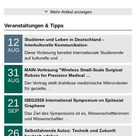
Mehr Artikel anzeigen
Veranstaltungen & Tipps
S
1
12
Studieren und Leben in Deutschland –
o
2
Interkulturelle Kommunikation
n
.
AUG
s
0
Diese Vorlesung bereitet internationale Studierende
t
8
auf kulturelle und …
i
.
g
2
T
e
3
31
MAIN-Vorlesung "Wireless Small-Scale Surgical
0
U
1
2
Robots for Precision Medical …
C
.
6
AUG
h
0
Der Vortrag stellt drahtlose medizinische Mikroroboter
e
8
für gezielte, …
m
.
n
2
T
i
2
21
ISEG2026 International Symposium on Epitaxial
0
U
t
1
2
Graphene
C
z
.
6
SEP
h
0
Das Ziel des Symposiums ist es, Wissenschaftlerinnen
e
9
und Wissenschaftler …
m
.
n
2
T
i
2
26
Selbstfahrende Autos: Technik und Zukunft
0
U
t
6
2