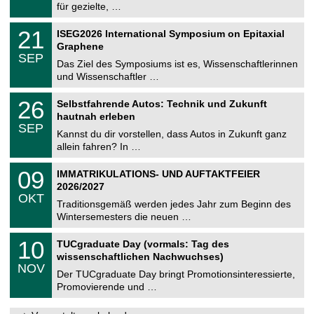
8
für gezielte, …
m
.
n
2
T
i
2
21
ISEG2026 International Symposium on Epitaxial
0
U
t
1
2
Graphene
C
z
.
6
SEP
h
0
Das Ziel des Symposiums ist es, Wissenschaftlerinnen
e
9
und Wissenschaftler …
m
.
n
2
T
i
2
26
Selbstfahrende Autos: Technik und Zukunft
0
U
t
6
2
hautnah erleben
C
z
.
6
SEP
h
0
Kannst du dir vorstellen, dass Autos in Zukunft ganz
e
9
allein fahren? In …
m
.
n
2
T
i
0
09
IMMATRIKULATIONS- UND AUFTAKTFEIER
0
U
t
9
2
2026/2027
C
z
.
6
OKT
h
1
Traditionsgemäß werden jedes Jahr zum Beginn des
e
0
Wintersemesters die neuen …
m
.
n
2
Z
i
1
10
TUCgraduate Day (vormals: Tag des
0
e
t
0
2
wissenschaftlichen Nachwuchses)
n
z
.
6
NOV
t
1
Der TUCgraduate Day bringt Promotionsinteressierte,
r
1
Promovierende und …
u
.
m
2
f