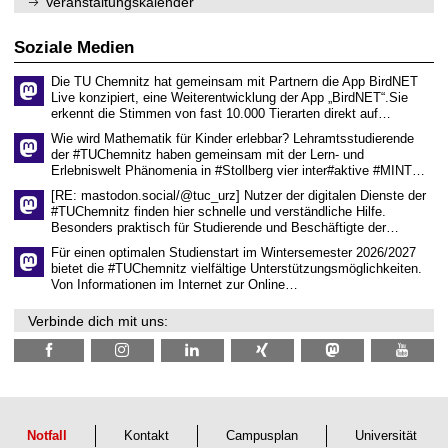
0
Veranstaltungskalender
ü
2
r
6
d
Soziale Medien
e
n
Die TU Chemnitz hat gemeinsam mit Partnern die App BirdNET
w
Live konzipiert, eine Weiterentwicklung der App „BirdNET“.Sie
i
erkennt die Stimmen von fast 10.000 Tierarten direkt auf…
s
s
Wie wird Mathematik für Kinder erlebbar? Lehramtsstudierende
e
der #TUChemnitz haben gemeinsam mit der Lern- und
n
Erlebniswelt Phänomenia in #Stollberg vier inter#aktive #MINT…
s
c
[RE: mastodon.social/@tuc_urz] Nutzer der digitalen Dienste der
h
#TUChemnitz finden hier schnelle und verständliche Hilfe.
a
Besonders praktisch für Studierende und Beschäftigte der…
f
t
Für einen optimalen Studienstart im Wintersemester 2026/2027
l
bietet die #TUChemnitz vielfältige Unterstützungsmöglichkeiten.
i
Von Informationen im Internet zur Online…
c
h
Verbinde dich mit uns:
e
n
N
a
c
h
w
u
Notfall
Kontakt
Campusplan
Universität
c