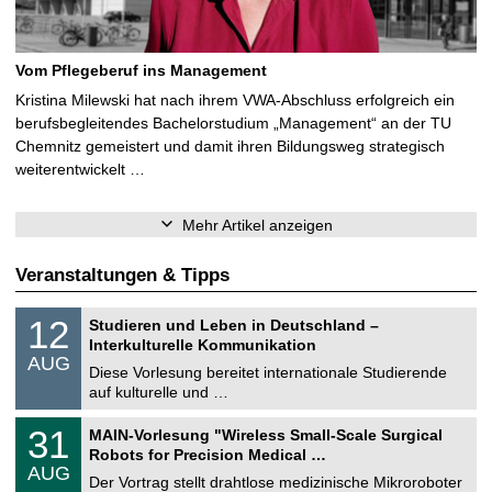
Vom Pflegeberuf ins Management
Kristina Milewski hat nach ihrem VWA-Abschluss erfolgreich ein
berufsbegleitendes Bachelorstudium „Management“ an der TU
Chemnitz gemeistert und damit ihren Bildungsweg strategisch
weiterentwickelt …
Mehr Artikel anzeigen
Veranstaltungen & Tipps
S
1
12
Studieren und Leben in Deutschland –
o
2
Interkulturelle Kommunikation
n
.
AUG
s
0
Diese Vorlesung bereitet internationale Studierende
t
8
auf kulturelle und …
i
.
g
2
T
e
3
31
MAIN-Vorlesung "Wireless Small-Scale Surgical
0
U
1
2
Robots for Precision Medical …
C
.
6
AUG
h
0
Der Vortrag stellt drahtlose medizinische Mikroroboter
e