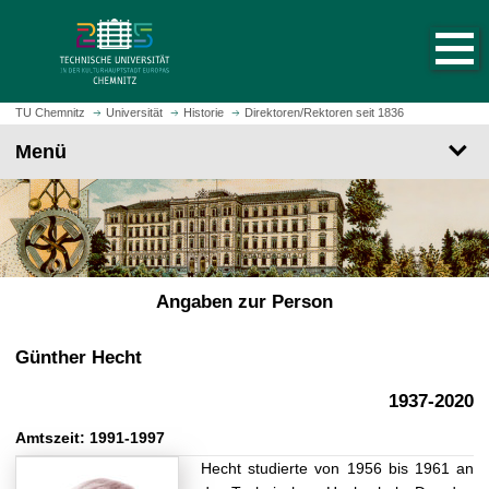
S
S
t
p
a
r
r
i
t
n
TU Chemnitz
Universität
Historie
Direktoren/Rektoren seit 1836
s
g
Menü
e
e
i
z
t
u
e
m
a
H
u
a
f
Angaben zur Person
u
r
p
u
t
Günther Hecht
f
i
e
1937-2020
n
n
h
Amtszeit: 1991-1997
a
Hecht studierte von 1956 bis 1961 an
l