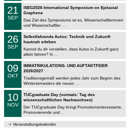
n
2
T
i
2
21
ISEG2026 International Symposium on Epitaxial
0
U
t
1
2
Graphene
C
z
.
6
SEP
h
0
Das Ziel des Symposiums ist es, Wissenschaftlerinnen
e
9
und Wissenschaftler …
m
.
n
2
T
i
2
26
Selbstfahrende Autos: Technik und Zukunft
0
U
t
6
2
hautnah erleben
C
z
.
6
SEP
h
0
Kannst du dir vorstellen, dass Autos in Zukunft ganz
e
9
allein fahren? In …
m
.
n
2
T
i
0
09
IMMATRIKULATIONS- UND AUFTAKTFEIER
0
U
t
9
2
2026/2027
C
z
.
6
OKT
h
1
Traditionsgemäß werden jedes Jahr zum Beginn des
e
0
Wintersemesters die neuen …
m
.
n
2
Z
i
1
10
TUCgraduate Day (vormals: Tag des
0
e
t
0
2
wissenschaftlichen Nachwuchses)
n
z
.
6
NOV
t
1
Der TUCgraduate Day bringt Promotionsinteressierte,
r
1
Promovierende und …
u
.
m
2
f
0
Veranstaltungskalender
ü
2