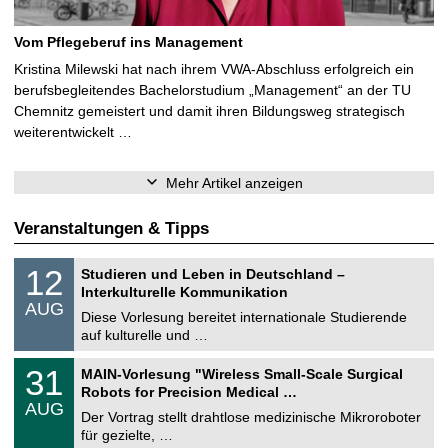
Vom Pflegeberuf ins Management
Kristina Milewski hat nach ihrem VWA-Abschluss erfolgreich ein
berufsbegleitendes Bachelorstudium „Management“ an der TU
Chemnitz gemeistert und damit ihren Bildungsweg strategisch
weiterentwickelt …
Mehr Artikel anzeigen
Veranstaltungen & Tipps
S
1
12
Studieren und Leben in Deutschland –
o
2
Interkulturelle Kommunikation
n
.
AUG
s
0
Diese Vorlesung bereitet internationale Studierende
t
8
auf kulturelle und …
i
.
g
2
T
e
3
31
MAIN-Vorlesung "Wireless Small-Scale Surgical
0
U
1
2
Robots for Precision Medical …
C
.
6
AUG
h
0
Der Vortrag stellt drahtlose medizinische Mikroroboter
e
8
für gezielte, …
m
.