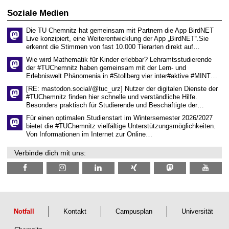
r
6
d
Soziale Medien
e
n
Die TU Chemnitz hat gemeinsam mit Partnern die App BirdNET
w
Live konzipiert, eine Weiterentwicklung der App „BirdNET“.Sie
i
erkennt die Stimmen von fast 10.000 Tierarten direkt auf…
s
s
Wie wird Mathematik für Kinder erlebbar? Lehramtsstudierende
e
der #TUChemnitz haben gemeinsam mit der Lern- und
n
Erlebniswelt Phänomenia in #Stollberg vier inter#aktive #MINT…
s
c
[RE: mastodon.social/@tuc_urz] Nutzer der digitalen Dienste der
h
#TUChemnitz finden hier schnelle und verständliche Hilfe.
a
Besonders praktisch für Studierende und Beschäftigte der…
f
t
Für einen optimalen Studienstart im Wintersemester 2026/2027
l
bietet die #TUChemnitz vielfältige Unterstützungsmöglichkeiten.
i
Von Informationen im Internet zur Online…
c
h
Verbinde dich mit uns:
e
n
N
a
c
h
w
u
Notfall
Kontakt
Campusplan
Universität
c
h