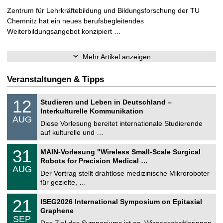
Zentrum für Lehrkräftebildung und Bildungsforschung der TU
Chemnitz hat ein neues berufsbegleitendes
Weiterbildungsangebot konzipiert …
Mehr Artikel anzeigen
Veranstaltungen & Tipps
S
1
12
Studieren und Leben in Deutschland –
o
2
Interkulturelle Kommunikation
n
.
AUG
s
0
Diese Vorlesung bereitet internationale Studierende
t
8
auf kulturelle und …
i
.
g
2
T
e
3
31
MAIN-Vorlesung "Wireless Small-Scale Surgical
0
U
1
2
Robots for Precision Medical …
C
.
6
AUG
h
0
Der Vortrag stellt drahtlose medizinische Mikroroboter
e
8
für gezielte, …
m
.
n
2
T
i
2
21
ISEG2026 International Symposium on Epitaxial
0
U
t
1
2
Graphene
C
z
.
6
SEP
h
0