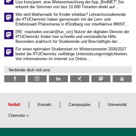
Live konzipiert, eine Weiterentwicklung der App „BirdNET“.Sie
i
erkennt die Stimmen von fast 10.000 Tierarten direkt auf…
s
s
Wie wird Mathematik für Kinder erlebbar? Lehramtsstudierende
e
der #TUChemnitz haben gemeinsam mit der Lern- und
n
Erlebniswelt Phänomenia in #Stollberg vier inter#aktive #MINT…
s
c
[RE: mastodon.social/@tuc_urz] Nutzer der digitalen Dienste der
h
#TUChemnitz finden hier schnelle und verständliche Hilfe.
a
Besonders praktisch für Studierende und Beschäftigte der…
f
t
Für einen optimalen Studienstart im Wintersemester 2026/2027
l
bietet die #TUChemnitz vielfältige Unterstützungsmöglichkeiten.
i
Von Informationen im Internet zur Online…
c
h
Verbinde dich mit uns:
e
n
N
a
c
h
w
u
Notfall
Kontakt
Campusplan
Universität
c
h
Chemnitz
s