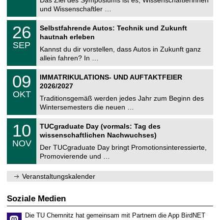
Das Ziel des Symposiums ist es, Wissenschaftlerinnen
e
9
und Wissenschaftler …
m
.
n
2
T
i
2
26
Selbstfahrende Autos: Technik und Zukunft
0
U
t
6
2
hautnah erleben
C
z
.
6
SEP
h
0
Kannst du dir vorstellen, dass Autos in Zukunft ganz
e
9
allein fahren? In …
m
.
n
2
T
i
0
09
IMMATRIKULATIONS- UND AUFTAKTFEIER
0
U
t
9
2
2026/2027
C
z
.
6
OKT
h
1
Traditionsgemäß werden jedes Jahr zum Beginn des
e
0
Wintersemesters die neuen …
m
.
n
2
Z
i
1
10
TUCgraduate Day (vormals: Tag des
0
e
t
0
2
wissenschaftlichen Nachwuchses)
n
z
.
6
NOV
t
1
Der TUCgraduate Day bringt Promotionsinteressierte,
r
1
Promovierende und …
u
.
m
2
f
0
Veranstaltungskalender
ü
2
r
6
d
Soziale Medien
e
n
Die TU Chemnitz hat gemeinsam mit Partnern die App BirdNET
w