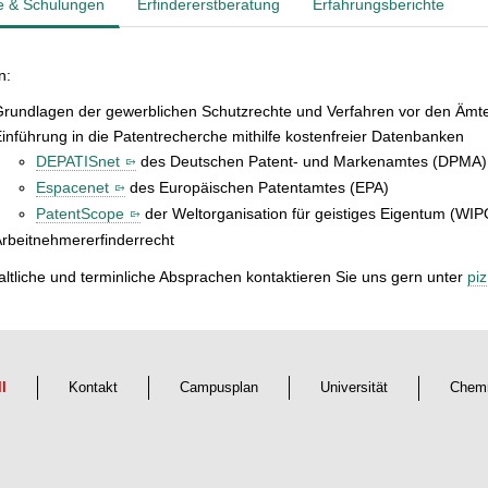
e & Schulungen
Erfindererstberatung
Erfahrungsberichte
n:
rundlagen der gewerblichen Schutzrechte und Verfahren vor den Ämter
inführung in die Patentrecherche mithilfe kostenfreier Datenbanken
DEPATISnet
des Deutschen Patent- und Markenamtes (DPMA)
Espacenet
des Europäischen Patentamtes (EPA)
PatentScope
der Weltorganisation für geistiges Eigentum (WIP
rbeitnehmererfinderrecht
altliche und terminliche Absprachen kontaktieren Sie uns gern unter
pi
ll
Kontakt
Campusplan
Universität
Chemn