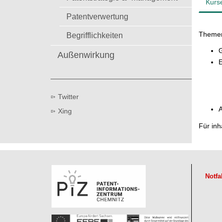
Kurs
t
Patentverwertung
Theme
Begrifflichkeiten
G
Außenwirkung
E
Twitter
A
Xing
Für inh
Notfa