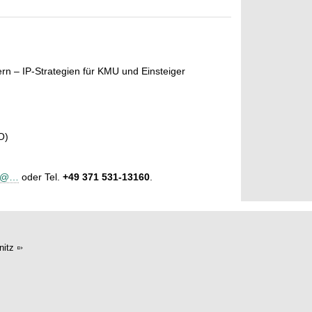
n – IP-Strategien für KMU und Einsteiger
O)
z@…
oder Tel.
+49 371 531-13160
.
itz