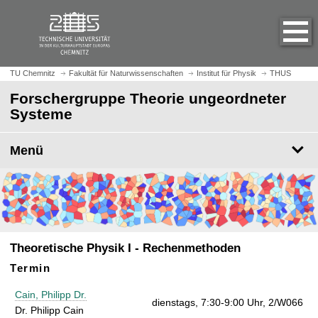
S
S
t
p
a
r
r
i
t
n
TU Chemnitz
Fakultät für Naturwissenschaften
Institut für Physik
THUS
s
g
Forschergruppe Theorie ungeordneter
e
e
Systeme
i
z
t
u
e
Menü
m
a
H
u
a
f
u
r
p
u
t
f
i
Theoretische Physik I - Rechenmethoden
e
n
Termin
n
h
a
Cain, Philipp Dr.
dienstags, 7:30-9:00 Uhr, 2/W066
l
Dr. Philipp Cain