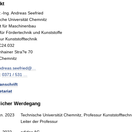
kt
r.-Ing. Andreas Seefried
che Universität Chemnitz
ät für Maschinenbau
t für Fördertechnik und Kunststoffe
ur Kunststofftechnik
C24.032
nhainer Stra?e 70
Chemnitz
ndreas.seefried@…
n:
0371 / 531 …
anschrift
etariat
licher Werdegang
an. 2023
Technische Universitüt Chemnitz, Professur Kunststofftechn
Leiter der Professur