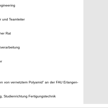
ngineering
r und Teamleiter
her Rat
stverarbeitung
er
 von vernetztem Polyamid” an der FAU Erlangen-
 Studienrichtung Fertigungstechnik