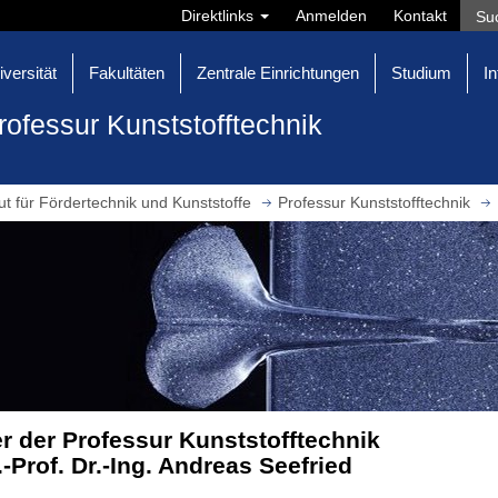
Direktlinks
Anmelden
Kontakt
iversität
Fakultäten
Zentrale Einrichtungen
Studium
In
rofessur Kunststofftechnik
tut für Fördertechnik und Kunststoffe
Professur Kunststofftechnik
er der Professur Kunststofftechnik
.-Prof. Dr.-Ing. Andreas Seefried