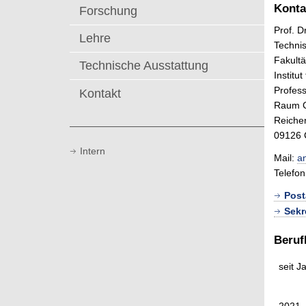
t
Konta
Forschung
Prof. D
Lehre
Technis
Fakult
Technische Ausstattung
Institu
Profess
Kontakt
Raum 
Reiche
09126 
Intern
Mail:
a
Telefo
Post
Sekr
Beruf
seit J