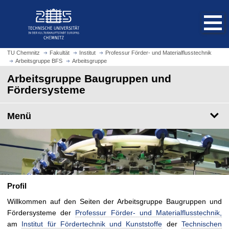
S
S
t
p
a
r
r
i
t
n
TU Chemnitz
Fakultät
Institut
Professur Förder- und Materialflusstechnik
s
Arbeitsgruppe BFS
Arbeitsgruppe
g
e
e
Arbeitsgruppe Baugruppen und
i
z
Fördersysteme
t
u
e
m
Menü
a
H
u
a
f
u
r
p
u
t
f
i
e
Profil
n
n
h
Willkommen auf den Seiten der Arbeitsgruppe Baugruppen und
a
Fördersysteme der
Professur Förder- und Materialflusstechnik,
l
am
Institut für Fördertechnik und Kunststoffe
der
Technischen