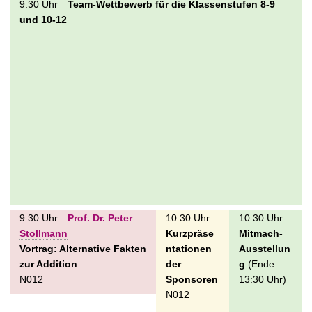
9:30 Uhr
Team-Wettbewerb für die Klassenstufen 8-9
und 10-12
9:30 Uhr
Prof. Dr. Peter
10:30 Uhr
10:30 Uhr
Stollmann
Kurzpräse
Mitmach-
Vortrag:
Alternative Fakten
ntationen
Ausstellun
zur Addition
der
g
(Ende
N012
Sponsoren
13:30 Uhr)
N012