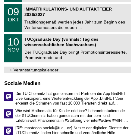
.
n
2
T
i
0
09
IMMATRIKULATIONS- UND AUFTAKTFEIER
0
U
t
9
2
2026/2027
C
z
.
6
OKT
h
1
Traditionsgemäß werden jedes Jahr zum Beginn des
e
0
Wintersemesters die neuen …
m
.
n
2
Z
i
1
10
TUCgraduate Day (vormals: Tag des
0
e
t
0
2
wissenschaftlichen Nachwuchses)
n
z
.
6
NOV
t
1
Der TUCgraduate Day bringt Promotionsinteressierte,
r
1
Promovierende und …
u
.
m
2
f
0
Veranstaltungskalender
ü
2
r
6
d
Soziale Medien
e
n
Die TU Chemnitz hat gemeinsam mit Partnern die App BirdNET
w
Live konzipiert, eine Weiterentwicklung der App „BirdNET“.Sie
i
erkennt die Stimmen von fast 10.000 Tierarten direkt auf…
s
s
Wie wird Mathematik für Kinder erlebbar? Lehramtsstudierende
e
der #TUChemnitz haben gemeinsam mit der Lern- und
n
Erlebniswelt Phänomenia in #Stollberg vier inter#aktive #MINT…
s
c
[RE: mastodon.social/@tuc_urz] Nutzer der digitalen Dienste der
h
#TUChemnitz finden hier schnelle und verständliche Hilfe.