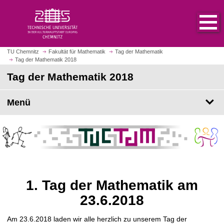
S
S
t
p
a
r
r
i
t
n
TU Chemnitz
Fakultät für Mathematik
Tag der Mathematik
s
Tag der Mathematik 2018
g
e
e
Tag der Mathematik 2018
i
z
t
u
Menü
e
m
a
H
u
a
f
u
r
p
u
t
f
i
e
1. Tag der Mathematik am
n
n
h
23.6.2018
a
l
Am 23.6.2018 laden wir alle herzlich zu unserem Tag der