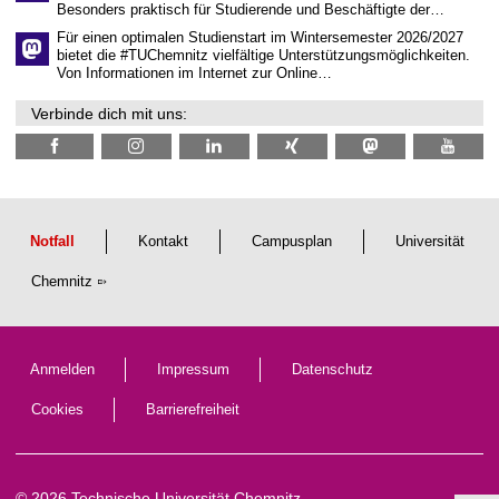
a
Besonders praktisch für Studierende und Beschäftigte der…
f
t
Für einen optimalen Studienstart im Wintersemester 2026/2027
l
bietet die #TUChemnitz vielfältige Unterstützungsmöglichkeiten.
i
Von Informationen im Internet zur Online…
c
h
Verbinde dich mit uns:
e
n
N
a
c
h
w
u
Notfall
Kontakt
Campusplan
Universität
c
h
Chemnitz
s
Anmelden
Impressum
Datenschutz
Cookies
Barrierefreiheit
© 2026 Technische Universität Chemnitz