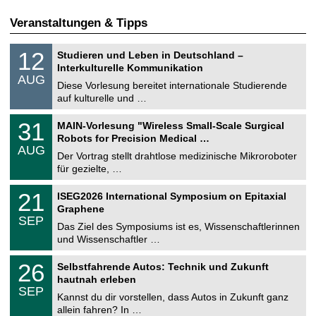
Veranstaltungen & Tipps
S
1
12
Studieren und Leben in Deutschland –
o
2
Interkulturelle Kommunikation
n
.
AUG
s
0
Diese Vorlesung bereitet internationale Studierende
t
8
auf kulturelle und …
i
.
g
2
T
e
3
31
MAIN-Vorlesung "Wireless Small-Scale Surgical
0
U
1
2
Robots for Precision Medical …
C
.
6
AUG
h
0
Der Vortrag stellt drahtlose medizinische Mikroroboter
e
8
für gezielte, …
m
.
n
2
T
i
2
21
ISEG2026 International Symposium on Epitaxial
0
U
t
1
2
Graphene
C
z
.
6
SEP
h
0
Das Ziel des Symposiums ist es, Wissenschaftlerinnen
e
9
und Wissenschaftler …
m
.
n
2
T
i
2
26
Selbstfahrende Autos: Technik und Zukunft
0
U
t
6
2
hautnah erleben
C
z
.
6
SEP
h
0
Kannst du dir vorstellen, dass Autos in Zukunft ganz
e
9
allein fahren? In …
m