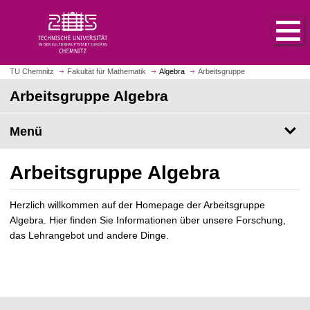
S
S
t
p
a
r
r
i
t
n
TU Chemnitz
Fakultät für Mathematik
Algebra
Arbeitsgruppe
s
g
Arbeitsgruppe Algebra
e
e
i
z
t
Menü
u
e
m
a
H
Arbeitsgruppe Algebra
u
a
f
u
Herzlich willkommen auf der Homepage der Arbeitsgruppe
r
p
Algebra. Hier finden Sie Informationen über unsere Forschung,
u
t
das Lehrangebot und andere Dinge.
f
i
e
n
n
h
a
l