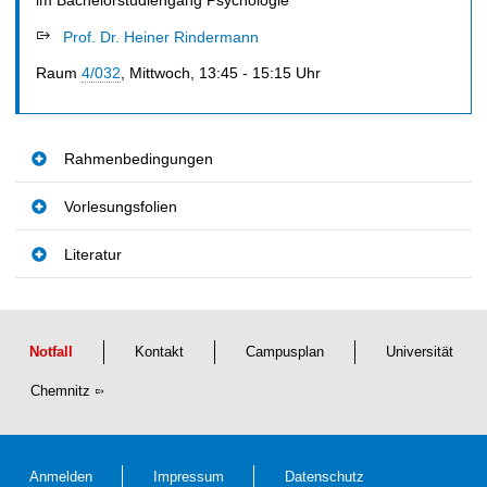
im Bachelorstudiengang Psychologie
l
t
Prof. Dr. Heiner Rindermann
Raum
4/032
, Mittwoch, 13:45 - 15:15 Uhr
Rahmenbedingungen
Vorlesungsfolien
Literatur
Notfall
Kontakt
Campusplan
Universität
Chemnitz
Anmelden
Impressum
Datenschutz