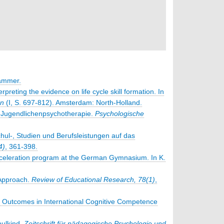
hammer.
preting the evidence on life cycle skill formation. In
on
(I, S. 697-812). Amsterdam: North-Holland.
d Jugendlichenpsychotherapie.
Psychologische
hul-, Studien und Berufsleistungen auf das
4)
, 361-398.
acceleration program at the German Gymnasium. In K.
 Approach.
Review of Educational Research, 78(1)
,
ry Outcomes in International Cognitive Competence
hulkind.
Zeitschrift für pädagogische Psychologie und