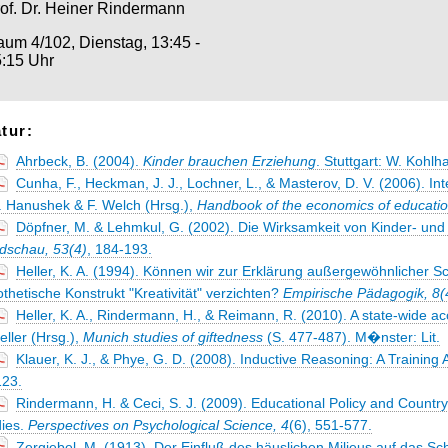
of. Dr. Heiner Rindermann
um 4/102, Dienstag, 13:45 -
:15 Uhr
atur:
Ahrbeck, B. (2004).
Kinder brauchen Erziehung
. Stuttgart: W. Kohl
Cunha, F., Heckman, J. J., Lochner, L., & Masterov, D. V. (2006). Inter
. Hanushek & F. Welch (Hrsg.),
Handbook of the economics of educati
Döpfner, M. & Lehmkul, G. (2002). Die Wirksamkeit von Kinder- un
dschau, 53(4)
, 184-193.
Heller, K. A. (1994). Können wir zur Erklärung außergewöhnlicher Sc
thetische Konstrukt "Kreativität" verzichten?
Empirische Pädagogik, 8(
Heller, K. A., Rindermann, H., & Reimann, R. (2010). A state-wide 
eller (Hrsg.),
Munich studies of giftedness
(S. 477-487). M�nster: Lit.
Klauer, K. J., & Phye, G. D. (2008). Inductive Reasoning: A Training
123.
Rindermann, H. & Ceci, S. J. (2009). Educational Policy and Count
dies.
Perspectives on Psychological Science, 4
(6), 551-577.
Zergiebel, M. (1913). Der Einfluß des häuslichen Milieus auf das Sc