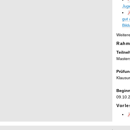
Jug
gut 
Bil
Weitere
Rahm
Teilne
Master
Prüfun
Klausu
Beginn
09.10.
Vorle