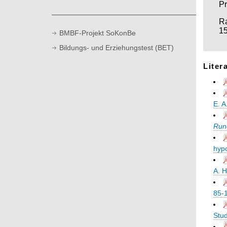
n
l
Pr
t
Ra
15
BMBF-Projekt SoKonBe
Bildungs- und Erziehungstest (BET)
Liter
E. A
Run
hypo
A. H
85-
Stu