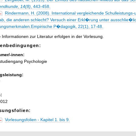
endkunde, 14(8)
, 443-458.
Rindermann, H. (2008). International vergleichende Schulleistungs-
ab, die anderen schlecht? Versuch einer Erkl�rung unter ausschlie�l
dungsmerkmalen.Empirische P�dagogik, 22(1), 17-48.
 Informationen zur Literatur erfolgen in der Vorlesung.
enbedingungen:
hmer/-innen:
studiengang Psychologie
gsleistung:
r
:
2012
sungsfolien:
Vorlesungsfolien - Kapitel 1. bis 9.