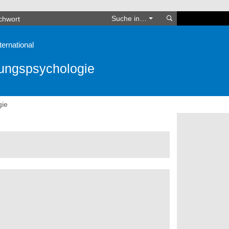
Suchen
Suche in…
ternational
lungspsychologie
gie