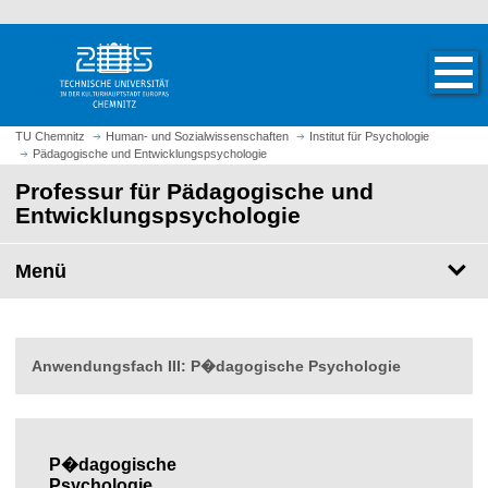
S
S
t
p
a
r
r
i
t
n
TU Chemnitz
Human- und Sozialwissenschaften
Institut für Psychologie
s
Pädagogische und Entwicklungspsychologie
g
e
e
Professur für Pädagogische und
i
z
Entwicklungspsychologie
t
u
e
m
Menü
a
H
u
a
f
u
r
p
Anwendungsfach III: P�dagogische Psychologie
u
t
f
i
e
n
n
h
P�dagogische
a
Psychologie