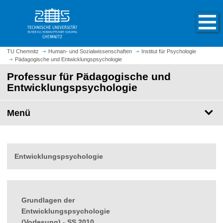
S
S
t
p
a
r
r
i
t
n
TU Chemnitz
Human- und Sozialwissenschaften
Institut für Psychologie
s
Pädagogische und Entwicklungspsychologie
g
e
e
Professur für Pädagogische und
i
z
Entwicklungspsychologie
t
u
e
m
Menü
a
H
u
a
f
u
r
p
Entwicklungspsychologie
u
t
f
i
e
n
n
h
Grundlagen der
a
Entwicklungspsychologie
l
(Vorlesung) - SS 2010