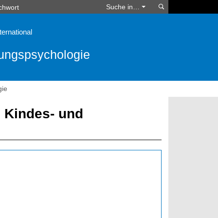
Suchen
Suche in…
ternational
lungspsychologie
gie
 Kindes- und