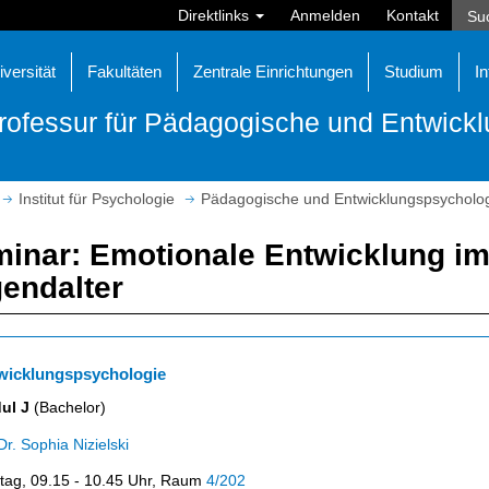
Direktlinks
Anmelden
Kontakt
iversität
Fakultäten
Zentrale Einrichtungen
Studium
In
rofessur für Pädagogische und Entwick
Institut für Psychologie
Pädagogische und Entwicklungspsycholo
inar: Emotionale Entwicklung im
endalter
wicklungspsychologie
ul J
(Bachelor)
Dr. Sophia Nizielski
ag, 09.15 - 10.45 Uhr, Raum
4/202