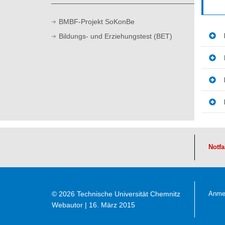
t
BMBF-Projekt SoKonBe
Bildungs- und Erziehungstest (BET)
Notfa
© 2026 Technische Universität Chemnitz
Anme
Webautor
| 16. März 2015