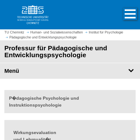
S
S
t
p
a
r
r
i
t
n
TU Chemnitz
Human- und Sozialwissenschaften
Institut für Psychologie
s
Pädagogische und Entwicklungspsychologie
g
e
e
Professur für Pädagogische und
i
z
Entwicklungspsychologie
t
u
e
m
Menü
a
H
u
a
f
u
r
p
P�dagogische Psychologie und
u
t
Instruktionspsychologie
f
i
e
n
n
h
a
Wirkungsevaluation
l
und Lehrqualit�t