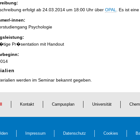
reibung:
nschreibung erfolgt ab 24.03.2014 um 18:00 Uhr über
OPAL
. Es ist ei
hmer/-innen:
orstudiengang Psychologie
gsleistung:
�tige Pr�sentation mit Handout
rbeginn:
2014
ialien
terialien werden im Seminar bekannt gegeben.
ll
Kontakt
Campusplan
Universität
Chem
lden
Impressum
Datenschutz
Cookies
Ba