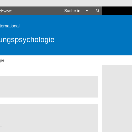
Suchen
Suche in…
ternational
lungspsychologie
gie