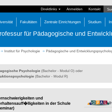
Direktlinks
Anmelden
Kontakt
iversität
Fakultäten
Zentrale Einrichtungen
Studium
In
rofessur für Pädagogische und Entwick
Institut für Psychologie
Pädagogische und Entwicklungspsycholo
agogische Psychologie
(Bachelor - Modul O) oder
ruktionspsychologie
(Bachelor - Modul R)
ernschwierigkeiten und
rhaltensauff�lligkeiten in der Schule
Seminar)