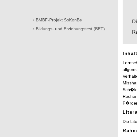
n
l
t
BMBF-Projekt SoKonBe
Di
Bildungs- und Erziehungstest (BET)
Ra
Inhalt
Lernsch
allgeme
Verhalt
Missha
Sch�le
Rechen
F�rder
Liter
Die Lit
Rahm