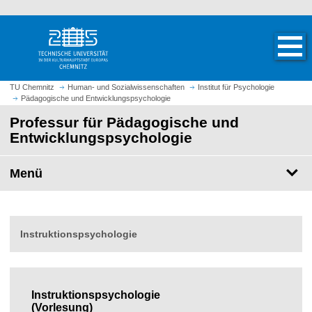
S
S
t
p
a
r
r
i
t
n
TU Chemnitz
Human- und Sozialwissenschaften
Institut für Psychologie
s
Pädagogische und Entwicklungspsychologie
g
e
e
Professur für Pädagogische und
i
z
Entwicklungspsychologie
t
u
e
m
Menü
a
H
u
a
f
u
r
p
Instruktionspsychologie
u
t
f
i
e
n
n
h
Instruktionspsychologie
a
(Vorlesung)