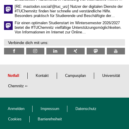
s
c
[RE: mastodon.social/@tuc_urz] Nutzer der digitalen Dienste der
h
#TUChemnitz finden hier schnelle und verständliche Hilfe.
a
Besonders praktisch für Studierende und Beschäftigte der…
f
t
Für einen optimalen Studienstart im Wintersemester 2026/2027
l
bietet die #TUChemnitz vielfältige Unterstützungsmöglichkeiten.
i
Von Informationen im Internet zur Online…
c
h
Verbinde dich mit uns:
e
n
N
a
c
h
w
u
Notfall
Kontakt
Campusplan
Universität
c
h
Chemnitz
s
Anmelden
Impressum
Datenschutz
Cookies
Barrierefreiheit