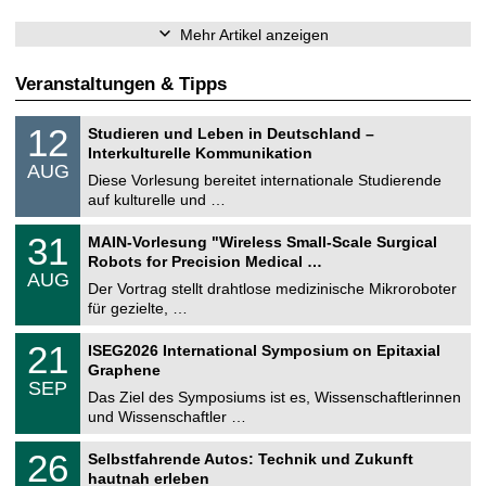
Mehr Artikel anzeigen
Veranstaltungen & Tipps
S
1
12
Studieren und Leben in Deutschland –
o
2
Interkulturelle Kommunikation
n
.
AUG
s
0
Diese Vorlesung bereitet internationale Studierende
t
8
auf kulturelle und …
i
.
g
2
T
e
3
31
MAIN-Vorlesung "Wireless Small-Scale Surgical
0
U
1
2
Robots for Precision Medical …
C
.
6
AUG
h
0
Der Vortrag stellt drahtlose medizinische Mikroroboter
e
8
für gezielte, …
m
.
n
2
T
i
2
21
ISEG2026 International Symposium on Epitaxial
0
U
t
1
2
Graphene
C
z
.
6
SEP
h
0
Das Ziel des Symposiums ist es, Wissenschaftlerinnen
e
9
und Wissenschaftler …
m
.
n
2
T
i
2
26
Selbstfahrende Autos: Technik und Zukunft
0
U
t
6
2
hautnah erleben
C