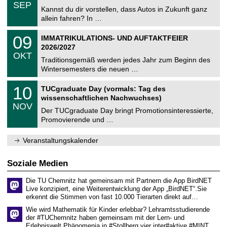
z
.
6
SEP
h
0
Kannst du dir vorstellen, dass Autos in Zukunft ganz
e
9
allein fahren? In …
m
.
n
2
T
i
0
09
IMMATRIKULATIONS- UND AUFTAKTFEIER
0
U
t
9
2
2026/2027
C
z
.
6
OKT
h
1
Traditionsgemäß werden jedes Jahr zum Beginn des
e
0
Wintersemesters die neuen …
m
.
n
2
Z
i
1
10
TUCgraduate Day (vormals: Tag des
0
e
t
0
2
wissenschaftlichen Nachwuchses)
n
z
.
6
NOV
t
1
Der TUCgraduate Day bringt Promotionsinteressierte,
r
1
Promovierende und …
u
.
m
2
f
0
Veranstaltungskalender
ü
2
r
6
d
Soziale Medien
e
n
Die TU Chemnitz hat gemeinsam mit Partnern die App BirdNET
w
Live konzipiert, eine Weiterentwicklung der App „BirdNET“.Sie
i
erkennt die Stimmen von fast 10.000 Tierarten direkt auf…
s
s
Wie wird Mathematik für Kinder erlebbar? Lehramtsstudierende
e
der #TUChemnitz haben gemeinsam mit der Lern- und
n
Erlebniswelt Phänomenia in #Stollberg vier inter#aktive #MINT…