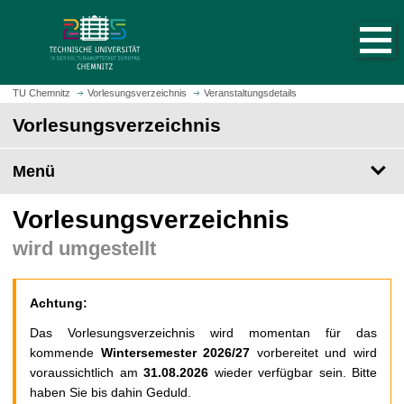
S
S
t
p
a
r
r
i
t
n
TU Chemnitz
Vorlesungsverzeichnis
Veranstaltungsdetails
s
g
Vorlesungsverzeichnis
e
e
i
z
t
Menü
u
e
m
a
H
Vorlesungsverzeichnis
u
a
wird umgestellt
f
u
r
p
u
t
Achtung:
f
i
e
n
Das Vorlesungsverzeichnis wird momentan für das
n
h
kommende
Wintersemester 2026/27
vorbereitet und wird
a
voraussichtlich am
31.08.2026
wieder verfügbar sein. Bitte
l
haben Sie bis dahin Geduld.