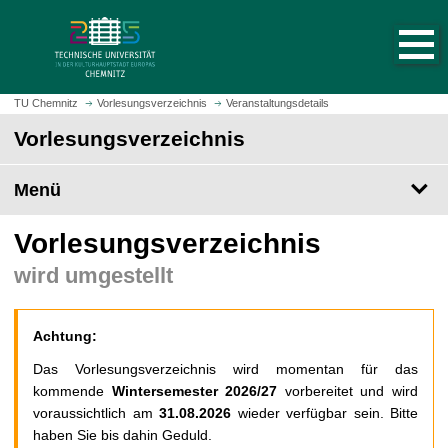
S
S
t
p
a
r
r
i
t
n
TU Chemnitz
Vorlesungsverzeichnis
Veranstaltungsdetails
s
g
Vorlesungsverzeichnis
e
e
i
z
t
Menü
u
e
m
a
H
Vorlesungsverzeichnis
u
a
wird umgestellt
f
u
r
p
u
t
Achtung:
f
i
e
n
Das Vorlesungsverzeichnis wird momentan für das
n
h
kommende
Wintersemester 2026/27
vorbereitet und wird
a
voraussichtlich am
31.08.2026
wieder verfügbar sein. Bitte
l
haben Sie bis dahin Geduld.