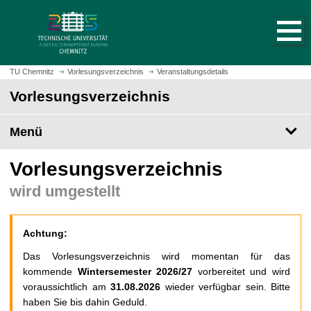
S
S
t
p
a
r
r
i
t
n
TU Chemnitz
Vorlesungsverzeichnis
Veranstaltungsdetails
s
g
Vorlesungsverzeichnis
e
e
i
z
t
Menü
u
e
m
a
H
Vorlesungsverzeichnis
u
a
wird umgestellt
f
u
r
p
u
t
Achtung:
f
i
e
n
Das Vorlesungsverzeichnis wird momentan für das
n
h
kommende
Wintersemester 2026/27
vorbereitet und wird
a
voraussichtlich am
31.08.2026
wieder verfügbar sein. Bitte
l
haben Sie bis dahin Geduld.