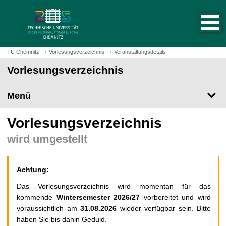
S
S
t
p
a
r
r
i
t
n
TU Chemnitz
Vorlesungsverzeichnis
Veranstaltungsdetails
s
g
Vorlesungsverzeichnis
e
e
i
z
t
Menü
u
e
m
a
H
Vorlesungsverzeichnis
u
a
wird umgestellt
f
u
r
p
u
t
Achtung:
f
i
e
n
Das Vorlesungsverzeichnis wird momentan für das
n
h
kommende
Wintersemester 2026/27
vorbereitet und wird
a
voraussichtlich am
31.08.2026
wieder verfügbar sein. Bitte
l
haben Sie bis dahin Geduld.