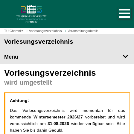
S
S
t
p
a
r
r
i
t
n
TU Chemnitz
Vorlesungsverzeichnis
Veranstaltungsdetails
s
g
Vorlesungsverzeichnis
e
e
i
z
t
Menü
u
e
m
a
H
Vorlesungsverzeichnis
u
a
wird umgestellt
f
u
r
p
u
t
Achtung:
f
i
e
n
Das Vorlesungsverzeichnis wird momentan für das
n
h
kommende
Wintersemester 2026/27
vorbereitet und wird
a
voraussichtlich am
31.08.2026
wieder verfügbar sein. Bitte
l
haben Sie bis dahin Geduld.