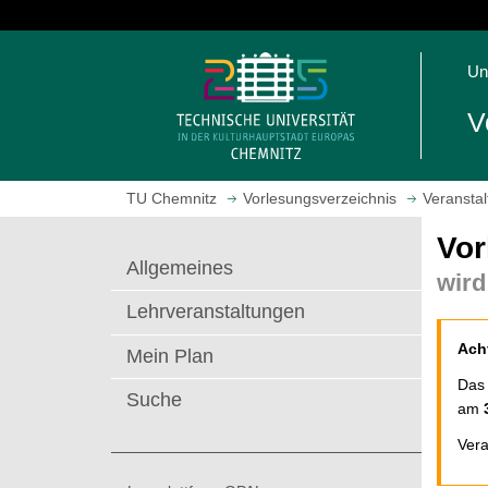
S
p
S
r
Un
t
i
a
n
V
r
g
t
e
s
z
TU Chemnitz
Vorlesungsverzeichnis
Veranstal
e
u
i
m
Vor
t
H
Allgemeines
wird
e
a
a
u
Lehrveranstaltungen
u
p
Ach
f
t
Mein Plan
r
i
Das
Suche
u
n
am
f
h
Vera
e
a
n
l