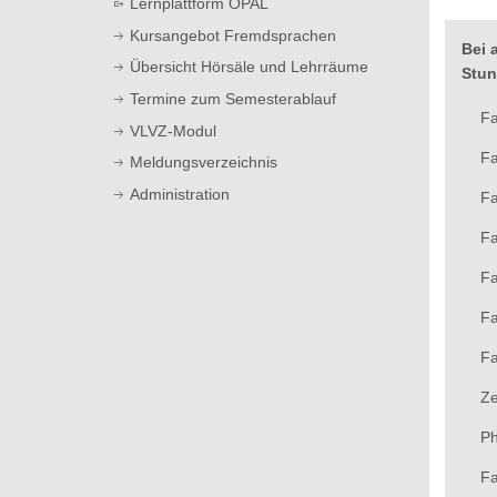
Lernplattform OPAL
t
Kursangebot Fremdsprachen
Bei 
Übersicht Hörsäle und Lehrräume
Stun
Termine zum Semesterablauf
Fa
VLVZ-Modul
Fa
Meldungsverzeichnis
Administration
Fa
Fa
Fa
Fa
Fa
Ze
Ph
Fa