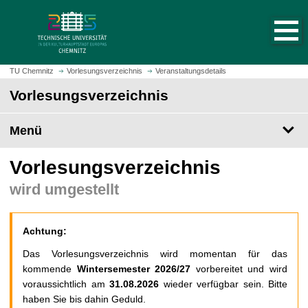
S
S
t
p
a
r
r
i
t
n
TU Chemnitz
Vorlesungsverzeichnis
Veranstaltungsdetails
s
g
Vorlesungsverzeichnis
e
e
i
z
t
Menü
u
e
m
a
H
Vorlesungsverzeichnis
u
a
wird umgestellt
f
u
r
p
u
t
Achtung:
f
i
e
n
Das Vorlesungsverzeichnis wird momentan für das
n
h
kommende
Wintersemester 2026/27
vorbereitet und wird
a
voraussichtlich am
31.08.2026
wieder verfügbar sein. Bitte
l
haben Sie bis dahin Geduld.