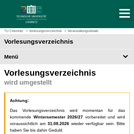
S
S
t
p
a
r
r
i
t
n
TU Chemnitz
Vorlesungsverzeichnis
Veranstaltungsdetails
s
g
Vorlesungsverzeichnis
e
e
i
z
t
Menü
u
e
m
a
H
Vorlesungsverzeichnis
u
a
wird umgestellt
f
u
r
p
u
t
Achtung:
f
i
e
n
Das Vorlesungsverzeichnis wird momentan für das
n
h
kommende
Wintersemester 2026/27
vorbereitet und wird
a
voraussichtlich am
31.08.2026
wieder verfügbar sein. Bitte
l
haben Sie bis dahin Geduld.