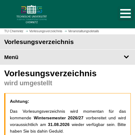
S
S
t
p
a
r
r
i
t
n
TU Chemnitz
Vorlesungsverzeichnis
Veranstaltungsdetails
s
g
Vorlesungsverzeichnis
e
e
i
z
t
Menü
u
e
m
a
H
Vorlesungsverzeichnis
u
a
wird umgestellt
f
u
r
p
u
t
Achtung:
f
i
e
n
Das Vorlesungsverzeichnis wird momentan für das
n
h
kommende
Wintersemester 2026/27
vorbereitet und wird
a
voraussichtlich am
31.08.2026
wieder verfügbar sein. Bitte
l
haben Sie bis dahin Geduld.