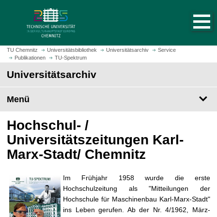
S
S
t
p
a
r
r
i
t
n
TU Chemnitz
Universitätsbibliothek
Universitätsarchiv
Service
s
Publikationen
TU-Spektrum
g
e
e
Universitätsarchiv
i
z
t
u
Menü
e
m
a
H
Hochschul- /
u
a
f
u
Universitätszeitungen Karl-
r
p
Marx-Stadt/ Chemnitz
u
t
f
i
e
n
Im Frühjahr 1958 wurde die erste
n
h
Hochschulzeitung als "Mitteilungen der
a
Hochschule für Maschinenbau Karl-Marx-Stadt"
l
ins Leben gerufen. Ab der Nr. 4/1962, März-