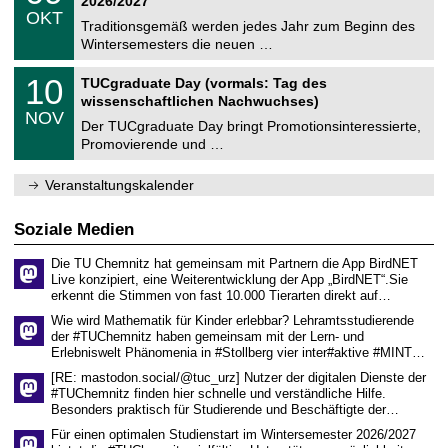
2026/2027
C
z
.
6
OKT
h
1
Traditionsgemäß werden jedes Jahr zum Beginn des
e
0
Wintersemesters die neuen …
m
.
n
2
Z
i
1
10
TUCgraduate Day (vormals: Tag des
0
e
t
0
2
wissenschaftlichen Nachwuchses)
n
z
.
6
NOV
t
1
Der TUCgraduate Day bringt Promotionsinteressierte,
r
1
Promovierende und …
u
.
m
2
f
0
Veranstaltungskalender
ü
2
r
6
d
Soziale Medien
e
n
Die TU Chemnitz hat gemeinsam mit Partnern die App BirdNET
w
Live konzipiert, eine Weiterentwicklung der App „BirdNET“.Sie
i
erkennt die Stimmen von fast 10.000 Tierarten direkt auf…
s
s
Wie wird Mathematik für Kinder erlebbar? Lehramtsstudierende
e
der #TUChemnitz haben gemeinsam mit der Lern- und
n
Erlebniswelt Phänomenia in #Stollberg vier inter#aktive #MINT…
s
c
[RE: mastodon.social/@tuc_urz] Nutzer der digitalen Dienste der
h
#TUChemnitz finden hier schnelle und verständliche Hilfe.
a
Besonders praktisch für Studierende und Beschäftigte der…
f
t
Für einen optimalen Studienstart im Wintersemester 2026/2027
l