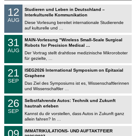
S
1
12
Studieren und Leben in Deutschland –
o
2
Interkulturelle Kommunikation
n
.
AUG
s
0
Diese Vorlesung bereitet internationale Studierende
t
8
auf kulturelle und …
i
.
g
2
T
e
3
31
MAIN-Vorlesung "Wireless Small-Scale Surgical
0
U
1
2
Robots for Precision Medical …
C
.
6
AUG
h
0
Der Vortrag stellt drahtlose medizinische Mikroroboter
e
8
für gezielte, …
m
.
n
2
T
i
2
21
ISEG2026 International Symposium on Epitaxial
0
U
t
1
2
Graphene
C
z
.
6
SEP
h
0
Das Ziel des Symposiums ist es, Wissenschaftlerinnen
e
9
und Wissenschaftler …
m
.
n
2
T
i
2
26
Selbstfahrende Autos: Technik und Zukunft
0
U
t
6
2
hautnah erleben
C
z
.
6
SEP
h
0
Kannst du dir vorstellen, dass Autos in Zukunft ganz
e
9
allein fahren? In …
m
.
n
2
T
i
0
09
IMMATRIKULATIONS- UND AUFTAKTFEIER
0
U
t
9
2