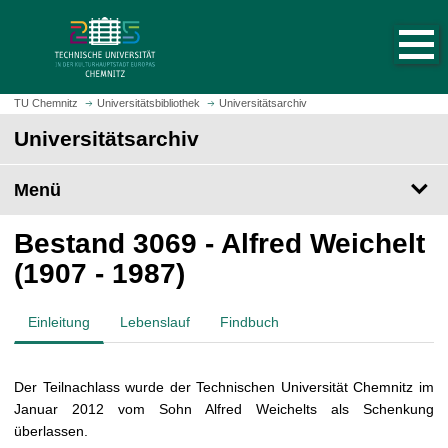
S
S
t
p
a
r
r
i
t
n
TU Chemnitz
Universitätsbibliothek
Universitätsarchiv
s
g
Universitätsarchiv
e
e
i
z
t
Menü
u
e
m
a
H
Bestand 3069 - Alfred Weichelt
u
a
(1907 - 1987)
f
u
r
p
u
Einleitung
Lebenslauf
Findbuch
t
f
i
e
n
n
Der Teilnachlass wurde der Technischen Universität Chemnitz im
h
Januar 2012 vom Sohn Alfred Weichelts als Schenkung
a
überlassen.
l