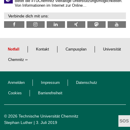
bietet die #TUChemnitz vielfältige Unterstützungsmöglichkeiten.
i
Von Informationen im Internet zur Online…
c
h
Verbinde dich mit uns:
e
n
N
a
c
h
w
u
Notfall
Kontakt
Campusplan
Universität
c
h
Chemnitz
s
Anmelden
Impressum
Datenschutz
Cookies
Barrierefreiheit
© 2026 Technische Universität Chemnitz
Stephan Luther
| 3. Juli 2019