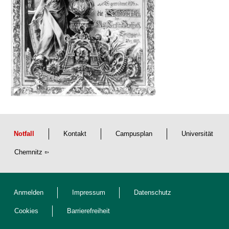
t
Notfall
Kontakt
Campusplan
Universität
Chemnitz
Anmelden
Impressum
Datenschutz
Cookies
Barrierefreiheit