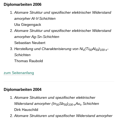
Diplomarbeiten 2006
Atomare Struktur und spezifischer elektrischer Widerstand
amorpher Al-V-Schichten
Uta Giegengack
Atomare Struktur und spezifischer elektrischer Widerstand
amorpher Ag-Sn-Schichten
Sebastian Neubert
Herstellung und Charakterisierung von Ni
(Ti
Al
)
-
x
50
50
100-x
Schichten
Thomas Raubold
zum Seitenanfang
Diplomarbeiten 2004
Atomare Strukturen und spezifischer elektrischer
Widerstand amorpher (In
Sb
)
Au
Schichten
50
50
100-x
x
Dirk Hauschild
Atomare Strukturen und spezifischer Widerstand amorpher