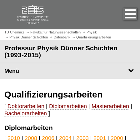
S
S
t
p
a
r
r
i
t
n
TU Chemnitz
Fakultät für Naturwissenschaften
Physik
s
Physik Dünner Schichten
Datenbank
Qualifizierungsarbeiten
g
e
e
Professur Physik Dünner Schichten
i
z
(1993-2015)
t
u
e
m
Menü
a
H
u
a
f
u
Qualifizierungsarbeiten
r
p
u
t
[
Doktorarbeiten
|
Diplomarbeiten
|
Masterarbeiten
|
f
i
Bachelorarbeiten
]
e
n
n
h
Diplomarbeiten
a
l
[
2010
|
2008
|
2006
|
2004
|
2003
|
2001
|
2000
|